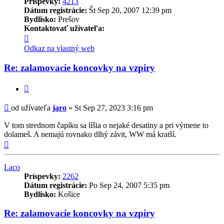
Príspevky:
4213
Dátum registrácie:
Št Sep 20, 2007 12:39 pm
Bydlisko:
Prešov
Kontaktovať užívateľa:
Kontaktné
informácie
Odkaz na vlastný web
užívateľa
-
Re: zalamovacie koncovky na vzpiry
jaro
Citovať
Príspevok
od užívateľa
jaro
»
St Sep 27, 2023 3:16 pm
V tom strednom čapíku sa líšia o nejaké desatiny a pri výmene to
dolameš. A nemajú rovnako dlhý závit, WW má kratší.
Hore
Laco
Príspevky:
2262
Dátum registrácie:
Po Sep 24, 2007 5:35 pm
Bydlisko:
Košice
Re: zalamovacie koncovky na vzpiry