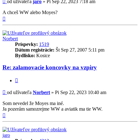
Príspevok
od užívateľa
jaro
»
Pi Sep 22, 2023 7:18 am
A chceš WW alebo Moyes?
Hore
Norbert
Príspevky:
1519
Dátum registrácie:
Št Sep 27, 2007 5:11 pm
Bydlisko:
Kosice
Re: zalamovacie koncovky na vzpiry
Citovať
Príspevok
od užívateľa
Norbert
»
Pi Sep 22, 2023 10:40 am
Som nevedel že Moyes ma iné.
Ja pozerám samozrejme WW a aviatik ma tie WW.
Hore
jaro