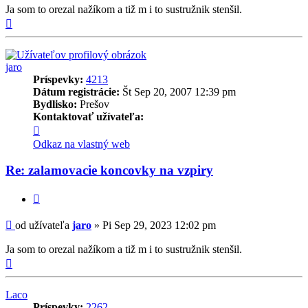
Ja som to orezal nažíkom a tiž m i to sustružnik stenšil.
Hore
jaro
Príspevky:
4213
Dátum registrácie:
Št Sep 20, 2007 12:39 pm
Bydlisko:
Prešov
Kontaktovať užívateľa:
Kontaktné
informácie
Odkaz na vlastný web
užívateľa
-
Re: zalamovacie koncovky na vzpiry
jaro
Citovať
Príspevok
od užívateľa
jaro
»
Pi Sep 29, 2023 12:02 pm
Ja som to orezal nažíkom a tiž m i to sustružnik stenšil.
Hore
Laco
Príspevky:
2262