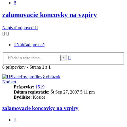
Hľadať
zalamovacie koncovky na vzpiry
Napísať odpoveď
Náhľad pre tlač
Rozšírené
Hľadať
vyhľadávanie
8 príspevkov • Strana
1
z
1
Norbert
Príspevky:
1519
Dátum registrácie:
Št Sep 27, 2007 5:11 pm
Bydlisko:
Kosice
zalamovacie koncovky na vzpiry
Citovať