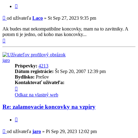
Citovať
Príspevok
od užívateľa
Laco
»
St Sep 27, 2023 9:35 pm
Ak budes mat nekompatibilne koncovky, mam na to zavitniky. A
potom ti je jedno, od koho mas koncovky...
Hore
jaro
Príspevky:
4213
Dátum registrácie:
Št Sep 20, 2007 12:39 pm
Bydlisko:
Prešov
Kontaktovať užívateľa:
Kontaktné
informácie
Odkaz na vlastný web
užívateľa
-
Re: zalamovacie koncovky na vzpiry
jaro
Citovať
Príspevok
od užívateľa
jaro
»
Pi Sep 29, 2023 12:02 pm