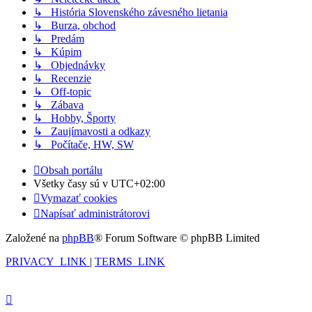
↳ História Slovenského závesného lietania
↳ Burza, obchod
↳ Predám
↳ Kúpim
↳ Objednávky
↳ Recenzie
↳ Off-topic
↳ Zábava
↳ Hobby, Športy
↳ Zaujímavosti a odkazy
↳ Počítače, HW, SW
Obsah portálu
Všetky časy sú v
UTC+02:00
Vymazať cookies
Napísať administrátorovi
Založené na
phpBB
® Forum Software © phpBB Limited
PRIVACY_LINK
|
TERMS_LINK