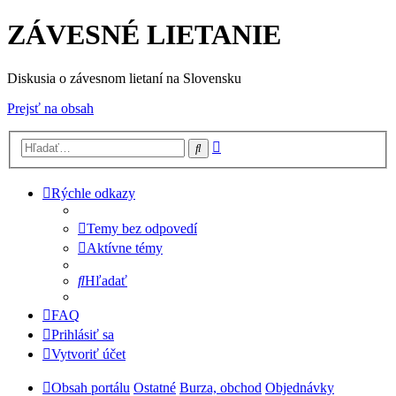
ZÁVESNÉ LIETANIE
Diskusia o závesnom lietaní na Slovensku
Prejsť na obsah
Rozšírené
Hľadať
vyhľadávanie
Rýchle odkazy
Temy bez odpovedí
Aktívne témy
Hľadať
FAQ
Prihlásiť sa
Vytvoriť účet
Obsah portálu
Ostatné
Burza, obchod
Objednávky