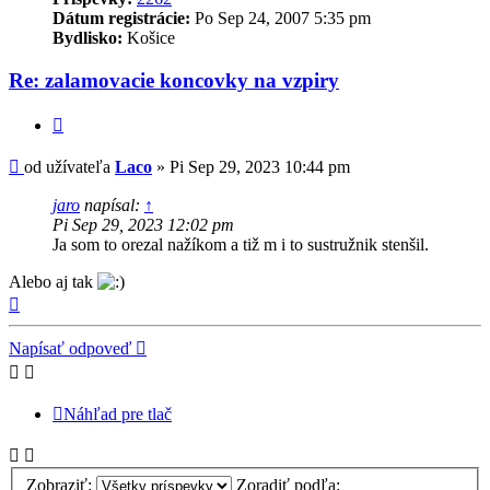
Dátum registrácie:
Po Sep 24, 2007 5:35 pm
Bydlisko:
Košice
Re: zalamovacie koncovky na vzpiry
Citovať
Príspevok
od užívateľa
Laco
»
Pi Sep 29, 2023 10:44 pm
jaro
napísal:
↑
Pi Sep 29, 2023 12:02 pm
Ja som to orezal nažíkom a tiž m i to sustružnik stenšil.
Alebo aj tak
Hore
Napísať odpoveď
Náhľad pre tlač
Zobraziť:
Zoradiť podľa: