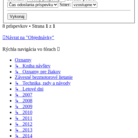
Smer:
8 príspevkov • Strana
1
z
1
Návrat na "Objednávky"
Rýchla navigácia vo fórach
Oznamy
↳ Kniha návštev
↳ Oznamy pre žiakov
Závesné bezmotorové lietanie
↳ Technika, rady a návody
↳ Letové dni
↳ 2007
↳ 2008
↳ 2009
↳ 2010
↳ 2011
↳ 2012
↳ 2013
↳ 2014