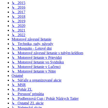
↳ 2015
↳ 2016
↳ 2017
↳ 2018
↳ 2019
↳ 2020
↳ 2021
↳ 2022
Motorové závesné lietanie
↳ Technika, rady, návody
↳ Mosquito - Letové dni
↳ Motorové závesné lietanie s tuhým krídlom
↳ Motorové lietanie v Prievidzi
↳ Motorové lietanie vo Svidníku
↳ Motorové lietanie v Lučenci
↳ Motorové lietanie v Nitre
Ostatné
↳ Súťaže a organizované akcie
↳ MSR
↳ Pohár ZL
↳ Presnosť pristátia
↳ Podbrezová Cup / Pohár Nízkych Tatier
↳ Ostatné ZL akcie
↳ Neletecké akcie