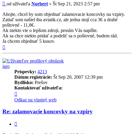
Príspevok
od užívateľa
Norbert
»
Št Sep 21, 2023 2:57 pm
Ahojte, chcel by som objednať zalamovacie koncovky na vzpiry.
Zatiaľ som našiel iba aviatik.cz, ale jedna stojí cca 3€ a drahé
poštovné - 11,8€.
Ak niekto vie o lepšom zdroji, prosím Vás napíšte.
Ak sa chce niekto pridať a podeliť sa o poštovné, budem rád.
Ja chcem objednať 5 kusov.
Hore
jaro
Príspevky:
4213
Dátum registrácie:
Št Sep 20, 2007 12:39 pm
Bydlisko:
Prešov
Kontaktovať užívateľa:
Kontaktné
informácie
Odkaz na vlastný web
užívateľa
-
Re: zalamovacie koncovky na vzpiry
jaro
Citovať