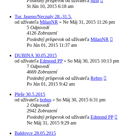
Posledný príspevok
od užívateľa
juraj
St Jún 10, 2015 6:18 am
Tur. Jaseno/Necpaly 28.-31.5.
od užívateľa
MilanNR
»
Ne Máj 31, 2015 11:26 pm
5
Odpovedí
4126
Zobrazení
Posledný príspevok
od užívateľa
MilanNR
Po Jún 01, 2015 11:37 am
DUBINA 30.05.2015
od užívateľa
Edmond PP
»
So Máj 30, 2015 10:13 pm
7
Odpovedí
4669
Zobrazení
Posledný príspevok
od užívateľa
Rebro
Po Jún 01, 2015 9:42 am
Pleše 30.5.2015
od užívateľa
bohus
»
So Máj 30, 2015 6:31 pm
2
Odpovedí
2942
Zobrazení
Posledný príspevok
od užívateľa
Edmond PP
Ne Máj 31, 2015 9:29 am
Baldovce 28.05.2015