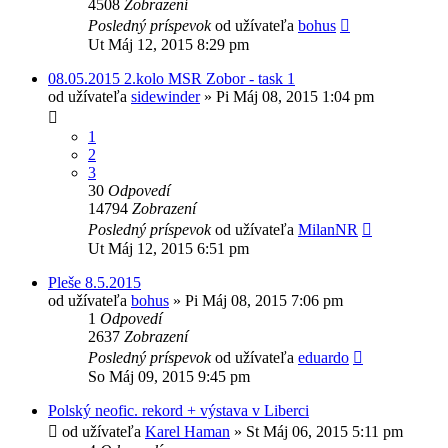
4508
Zobrazení
Posledný príspevok
od užívateľa
bohus
Ut Máj 12, 2015 8:29 pm
08.05.2015 2.kolo MSR Zobor - task 1
od užívateľa
sidewinder
»
Pi Máj 08, 2015 1:04 pm
1
2
3
30
Odpovedí
14794
Zobrazení
Posledný príspevok
od užívateľa
MilanNR
Ut Máj 12, 2015 6:51 pm
Pleše 8.5.2015
od užívateľa
bohus
»
Pi Máj 08, 2015 7:06 pm
1
Odpovedí
2637
Zobrazení
Posledný príspevok
od užívateľa
eduardo
So Máj 09, 2015 9:45 pm
Polský neofic. rekord + výstava v Liberci
od užívateľa
Karel Haman
»
St Máj 06, 2015 5:11 pm