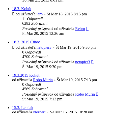
So Mar 21, 2015 8:01 pm
18.3. Kohút
od užívateľa
jaro
»
St Mar 18, 2015 8:15 pm
11
Odpovedí
6282
Zobrazení
Posledný príspevok
od užívateľa
Rebro
Pi Mar 20, 2015 12:26 am
18.3. 2015 Čihoc
od užívateľa
netopier3
»
Št Mar 19, 2015 9:30 pm
0
Odpovedí
4700
Zobrazení
Posledný príspevok
od užívateľa
netopier3
Št Mar 19, 2015 9:30 pm
19.3.2015 Kohút
od užívateľa
Robo Murin
»
Št Mar 19, 2015 7:13 pm
0
Odpovedí
4569
Zobrazení
Posledný príspevok
od užívateľa
Robo Murin
Št Mar 19, 2015 7:13 pm
15.3. Lendak
od užívateľa
Norbert
»
Ne Mar 15, 2015 10:28 pm