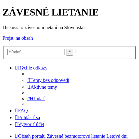
ZÁVESNÉ LIETANIE
Diskusia o závesnom lietaní na Slovensku
Prejsť na obsah
Rozšírené
Hľadať
vyhľadávanie
Rýchle odkazy
Temy bez odpovedí
Aktívne témy
Hľadať
FAQ
Prihlásiť sa
Vytvoriť účet
Obsah portálu
Závesné bezmotorové lietanie
Letové dni