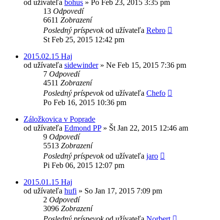
od užívateľa
bohus
»
Po Feb 23, 2015 3:35 pm
13
Odpovedí
6611
Zobrazení
Posledný príspevok
od užívateľa
Rebro
St Feb 25, 2015 12:42 pm
2015.02.15 Haj
od užívateľa
sidewinder
»
Ne Feb 15, 2015 7:36 pm
7
Odpovedí
4511
Zobrazení
Posledný príspevok
od užívateľa
Chefo
Po Feb 16, 2015 10:36 pm
Záložkovica v Poprade
od užívateľa
Edmond PP
»
Št Jan 22, 2015 12:46 am
9
Odpovedí
5513
Zobrazení
Posledný príspevok
od užívateľa
jaro
Pi Feb 06, 2015 12:07 pm
2015.01.15 Haj
od užívateľa
hufi
»
So Jan 17, 2015 7:09 pm
2
Odpovedí
3096
Zobrazení
Posledný príspevok
od užívateľa
Norbert