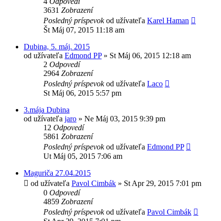
4
Odpovedí
3631
Zobrazení
Posledný príspevok
od užívateľa
Karel Haman
Št Máj 07, 2015 11:18 am
Dubina, 5. máj. 2015
od užívateľa
Edmond PP
»
St Máj 06, 2015 12:18 am
2
Odpovedí
2964
Zobrazení
Posledný príspevok
od užívateľa
Laco
St Máj 06, 2015 5:57 pm
3.mája Dubina
od užívateľa
jaro
»
Ne Máj 03, 2015 9:39 pm
12
Odpovedí
5861
Zobrazení
Posledný príspevok
od užívateľa
Edmond PP
Ut Máj 05, 2015 7:06 am
Maguriča 27.04.2015
od užívateľa
Pavol Cimbák
»
St Apr 29, 2015 7:01 pm
0
Odpovedí
4859
Zobrazení
Posledný príspevok
od užívateľa
Pavol Cimbák