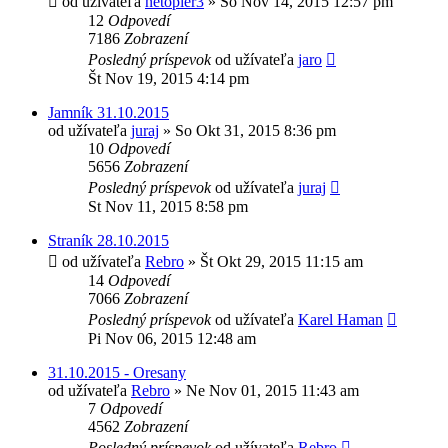
od užívateľa
netopier3
»
So Nov 14, 2015 12:57 pm
12
Odpovedí
7186
Zobrazení
Posledný príspevok
od užívateľa
jaro
Št Nov 19, 2015 4:14 pm
Jamník 31.10.2015
od užívateľa
juraj
»
So Okt 31, 2015 8:36 pm
10
Odpovedí
5656
Zobrazení
Posledný príspevok
od užívateľa
juraj
St Nov 11, 2015 8:58 pm
Straník 28.10.2015
od užívateľa
Rebro
»
Št Okt 29, 2015 11:15 am
14
Odpovedí
7066
Zobrazení
Posledný príspevok
od užívateľa
Karel Haman
Pi Nov 06, 2015 12:48 am
31.10.2015 - Oresany
od užívateľa
Rebro
»
Ne Nov 01, 2015 11:43 am
7
Odpovedí
4562
Zobrazení
Posledný príspevok
od užívateľa
Rebro