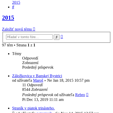
2015
Hľadať
2015
Založiť novú tému
Rozšírené
Hľadať
vyhľadávanie
97 tém • Strana
1
z
1
Témy
Odpovedí
Zobrazení
Posledný príspevok
Záložkovica v Banskej Bystrici
od užívateľa
Maroš
»
Ne Jan 18, 2015 10:57 pm
11
Odpovedí
8544
Zobrazení
Posledný príspevok
od užívateľa
Rebro
Pi Dec 13, 2019 11:11 am
Straník v piatok trinásteho.