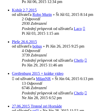
Po Júl 06, 2015 12:34 pm
Kohút 2.7.2015
od užívateľa
Robo Murin
»
Št Júl 02, 2015 8:14 pm
2
Odpovedí
2930
Zobrazení
Posledný príspevok
od užívateľa
Laco
Pi Júl 03, 2015 1:15 am
Pleše 26.6.2015
od užívateľa
bohus
»
Pi Jún 26, 2015 9:25 pm
4
Odpovedí
3739
Zobrazení
Posledný príspevok
od užívateľa
Chefo
Po Jún 29, 2015 11:46 am
Greifenburg 2015 + krátke video
od užívateľa
MilanNR
»
Št Jún 04, 2015 6:13 pm
13
Odpovedí
6746
Zobrazení
Posledný príspevok
od užívateľa
Chefo
Ne Jún 28, 2015 6:52 pm
27.06.2015 Trstené pri Hornáde
od užívateľa
raf3
»
Ne Jún 28, 2015 11:52 am