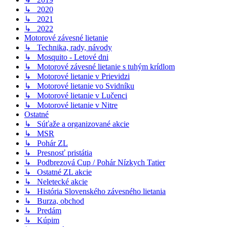
↳ 2020
↳ 2021
↳ 2022
Motorové závesné lietanie
↳ Technika, rady, návody
↳ Mosquito - Letové dni
↳ Motorové závesné lietanie s tuhým krídlom
↳ Motorové lietanie v Prievidzi
↳ Motorové lietanie vo Svidníku
↳ Motorové lietanie v Lučenci
↳ Motorové lietanie v Nitre
Ostatné
↳ Súťaže a organizované akcie
↳ MSR
↳ Pohár ZL
↳ Presnosť pristátia
↳ Podbrezová Cup / Pohár Nízkych Tatier
↳ Ostatné ZL akcie
↳ Neletecké akcie
↳ História Slovenského závesného lietania
↳ Burza, obchod
↳ Predám
↳ Kúpim