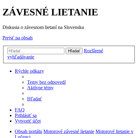
ZÁVESNÉ LIETANIE
Diskusia o závesnom lietaní na Slovensku
Prejsť na obsah
Rozšírené
Hľadať
vyhľadávanie
Rýchle odkazy
Temy bez odpovedí
Aktívne témy
Hľadať
FAQ
Prihlásiť sa
Vytvoriť účet
Obsah portálu
Motorové závesné lietanie
Motorové lietanie v
Lučenci