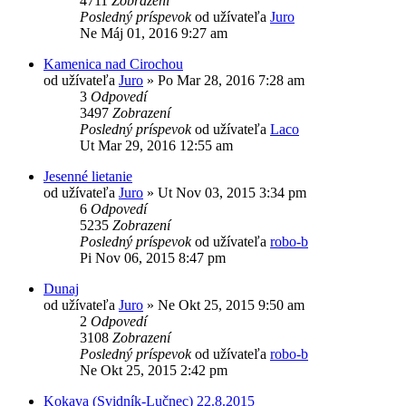
4711
Zobrazení
Posledný príspevok
od užívateľa
Juro
Ne Máj 01, 2016 9:27 am
Kamenica nad Cirochou
od užívateľa
Juro
»
Po Mar 28, 2016 7:28 am
3
Odpovedí
3497
Zobrazení
Posledný príspevok
od užívateľa
Laco
Ut Mar 29, 2016 12:55 am
Jesenné lietanie
od užívateľa
Juro
»
Ut Nov 03, 2015 3:34 pm
6
Odpovedí
5235
Zobrazení
Posledný príspevok
od užívateľa
robo-b
Pi Nov 06, 2015 8:47 pm
Dunaj
od užívateľa
Juro
»
Ne Okt 25, 2015 9:50 am
2
Odpovedí
3108
Zobrazení
Posledný príspevok
od užívateľa
robo-b
Ne Okt 25, 2015 2:42 pm
Kokava (Svidník-Lučnec) 22.8.2015