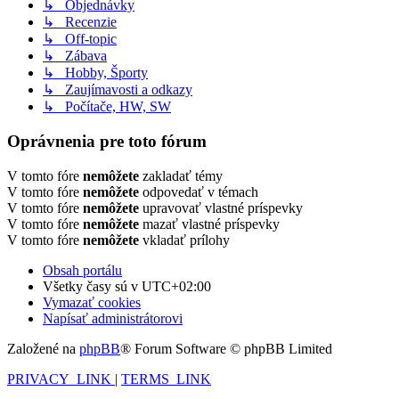
↳ Objednávky
↳ Recenzie
↳ Off-topic
↳ Zábava
↳ Hobby, Športy
↳ Zaujímavosti a odkazy
↳ Počítače, HW, SW
Oprávnenia pre toto fórum
V tomto fóre
nemôžete
zakladať témy
V tomto fóre
nemôžete
odpovedať v témach
V tomto fóre
nemôžete
upravovať vlastné príspevky
V tomto fóre
nemôžete
mazať vlastné príspevky
V tomto fóre
nemôžete
vkladať prílohy
Obsah portálu
Všetky časy sú v
UTC+02:00
Vymazať cookies
Napísať administrátorovi
Založené na
phpBB
® Forum Software © phpBB Limited
PRIVACY_LINK
|
TERMS_LINK