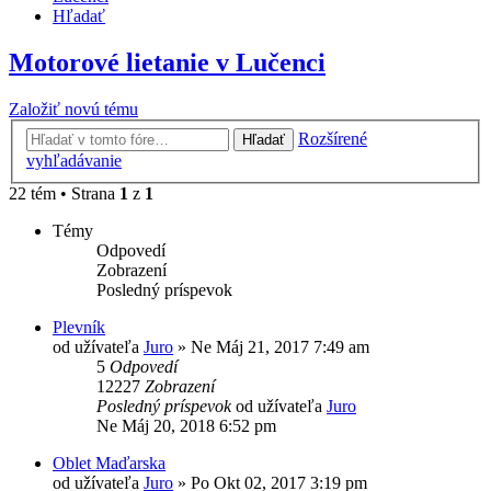
Hľadať
Motorové lietanie v Lučenci
Založiť novú tému
Rozšírené
Hľadať
vyhľadávanie
22 tém • Strana
1
z
1
Témy
Odpovedí
Zobrazení
Posledný príspevok
Plevník
od užívateľa
Juro
»
Ne Máj 21, 2017 7:49 am
5
Odpovedí
12227
Zobrazení
Posledný príspevok
od užívateľa
Juro
Ne Máj 20, 2018 6:52 pm
Oblet Maďarska
od užívateľa
Juro
»
Po Okt 02, 2017 3:19 pm