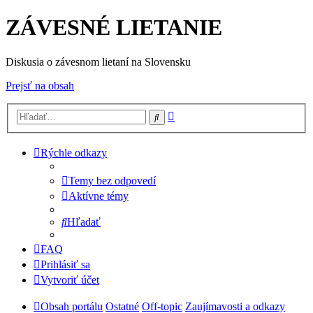
ZÁVESNÉ LIETANIE
Diskusia o závesnom lietaní na Slovensku
Prejsť na obsah
Rozšírené
Hľadať
vyhľadávanie
Rýchle odkazy
Temy bez odpovedí
Aktívne témy
Hľadať
FAQ
Prihlásiť sa
Vytvoriť účet
Obsah portálu
Ostatné
Off-topic
Zaujímavosti a odkazy