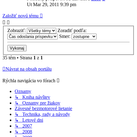
Ut Mar 29, 2011 9:39 pm
Založiť novú tému
Zobraziť:
Zoradiť podľa:
Smer:
35 tém • Strana
1
z
1
Návrat na obsah portálu
Rýchla navigácia vo fórach
Oznamy
↳ Kniha návštev
↳ Oznamy pre žiakov
Závesné bezmotorové lietanie
↳ Technika, rady a návody
↳ Letové dni
↳ 2007
↳ 2008