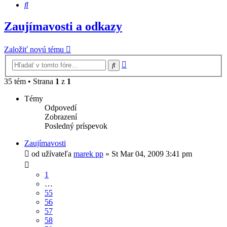
Hľadať
Zaujímavosti a odkazy
Založiť novú tému
Rozšírené
Hľadať
vyhľadávanie
35 tém • Strana
1
z
1
Témy
Odpovedí
Zobrazení
Posledný príspevok
Zaujímavosti
od užívateľa
marek pp
»
St Mar 04, 2009 3:41 pm
1
…
55
56
57
58