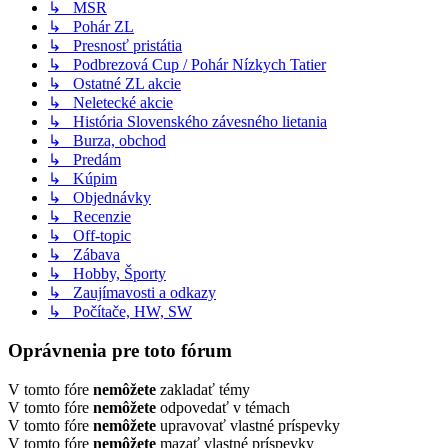
↳ MSR
↳ Pohár ZL
↳ Presnosť pristátia
↳ Podbrezová Cup / Pohár Nízkych Tatier
↳ Ostatné ZL akcie
↳ Neletecké akcie
↳ História Slovenského závesného lietania
↳ Burza, obchod
↳ Predám
↳ Kúpim
↳ Objednávky
↳ Recenzie
↳ Off-topic
↳ Zábava
↳ Hobby, Športy
↳ Zaujímavosti a odkazy
↳ Počítače, HW, SW
Oprávnenia pre toto fórum
V tomto fóre
nemôžete
zakladať témy
V tomto fóre
nemôžete
odpovedať v témach
V tomto fóre
nemôžete
upravovať vlastné príspevky
V tomto fóre
nemôžete
mazať vlastné príspevky