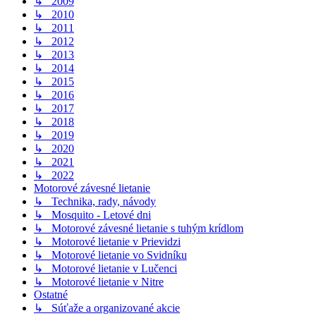
↳ 2009
↳ 2010
↳ 2011
↳ 2012
↳ 2013
↳ 2014
↳ 2015
↳ 2016
↳ 2017
↳ 2018
↳ 2019
↳ 2020
↳ 2021
↳ 2022
Motorové závesné lietanie
↳ Technika, rady, návody
↳ Mosquito - Letové dni
↳ Motorové závesné lietanie s tuhým krídlom
↳ Motorové lietanie v Prievidzi
↳ Motorové lietanie vo Svidníku
↳ Motorové lietanie v Lučenci
↳ Motorové lietanie v Nitre
Ostatné
↳ Súťaže a organizované akcie