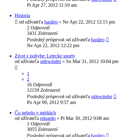
Pi Apr 27, 2012 11:10 am
Historia
od užívateľa
basileo
»
Ne Apr 22, 2012 12:15 pm
2
Odpovedí
3431
Zobrazení
Posledný príspevok
od užívateľa
basileo
Ne Apr 22, 2012 12:22 pm
Zivot v pohybe: Letecke sporty
od užívateľa
sidewinder
»
So Mar 31, 2012 10:04 pm
1
2
16
Odpovedí
12159
Zobrazení
Posledný príspevok
od užívateľa
sidewinder
Po Apr 09, 2012 9:57 am
Čo nebolo v médiách
od užívateľa
eduardo
»
Pi Mar 30, 2012 9:08 am
1
Odpovedí
3055
Zobrazení
Posledný príspevok
od užívateľa
basileo