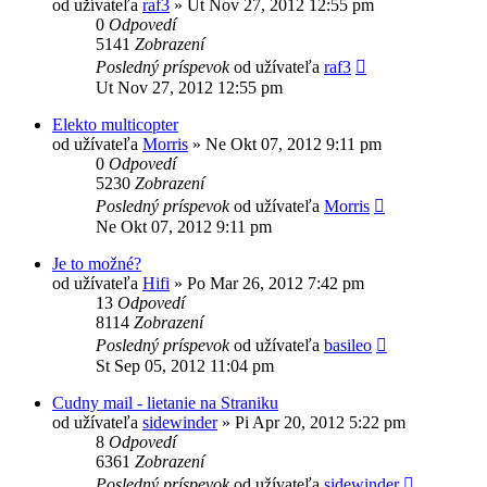
od užívateľa
raf3
»
Ut Nov 27, 2012 12:55 pm
0
Odpovedí
5141
Zobrazení
Posledný príspevok
od užívateľa
raf3
Ut Nov 27, 2012 12:55 pm
Elekto multicopter
od užívateľa
Morris
»
Ne Okt 07, 2012 9:11 pm
0
Odpovedí
5230
Zobrazení
Posledný príspevok
od užívateľa
Morris
Ne Okt 07, 2012 9:11 pm
Je to možné?
od užívateľa
Hifi
»
Po Mar 26, 2012 7:42 pm
13
Odpovedí
8114
Zobrazení
Posledný príspevok
od užívateľa
basileo
St Sep 05, 2012 11:04 pm
Cudny mail - lietanie na Straniku
od užívateľa
sidewinder
»
Pi Apr 20, 2012 5:22 pm
8
Odpovedí
6361
Zobrazení
Posledný príspevok
od užívateľa
sidewinder