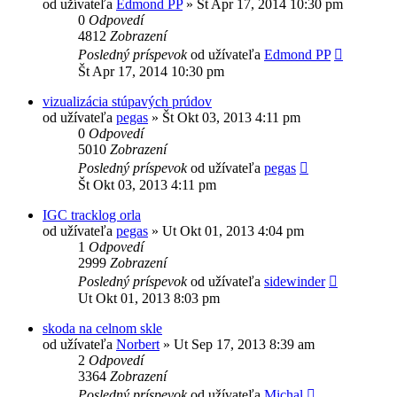
od užívateľa
Edmond PP
»
Št Apr 17, 2014 10:30 pm
0
Odpovedí
4812
Zobrazení
Posledný príspevok
od užívateľa
Edmond PP
Št Apr 17, 2014 10:30 pm
vizualizácia stúpavých prúdov
od užívateľa
pegas
»
Št Okt 03, 2013 4:11 pm
0
Odpovedí
5010
Zobrazení
Posledný príspevok
od užívateľa
pegas
Št Okt 03, 2013 4:11 pm
IGC tracklog orla
od užívateľa
pegas
»
Ut Okt 01, 2013 4:04 pm
1
Odpovedí
2999
Zobrazení
Posledný príspevok
od užívateľa
sidewinder
Ut Okt 01, 2013 8:03 pm
skoda na celnom skle
od užívateľa
Norbert
»
Ut Sep 17, 2013 8:39 am
2
Odpovedí
3364
Zobrazení
Posledný príspevok
od užívateľa
Michal