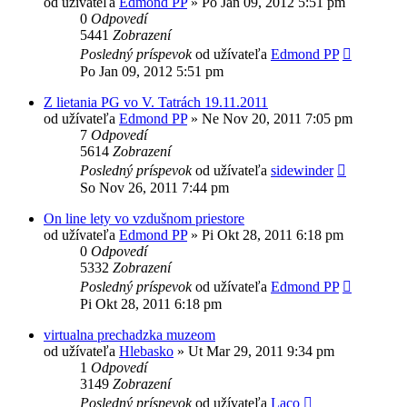
od užívateľa
Edmond PP
»
Po Jan 09, 2012 5:51 pm
0
Odpovedí
5441
Zobrazení
Posledný príspevok
od užívateľa
Edmond PP
Po Jan 09, 2012 5:51 pm
Z lietania PG vo V. Tatrách 19.11.2011
od užívateľa
Edmond PP
»
Ne Nov 20, 2011 7:05 pm
7
Odpovedí
5614
Zobrazení
Posledný príspevok
od užívateľa
sidewinder
So Nov 26, 2011 7:44 pm
On line lety vo vzdušnom priestore
od užívateľa
Edmond PP
»
Pi Okt 28, 2011 6:18 pm
0
Odpovedí
5332
Zobrazení
Posledný príspevok
od užívateľa
Edmond PP
Pi Okt 28, 2011 6:18 pm
virtualna prechadzka muzeom
od užívateľa
Hlebasko
»
Ut Mar 29, 2011 9:34 pm
1
Odpovedí
3149
Zobrazení
Posledný príspevok
od užívateľa
Laco