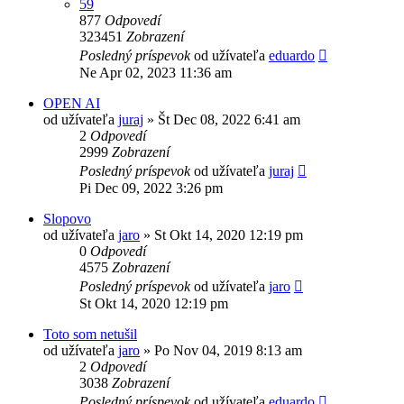
59
877
Odpovedí
323451
Zobrazení
Posledný príspevok
od užívateľa
eduardo
Ne Apr 02, 2023 11:36 am
OPEN AI
od užívateľa
juraj
»
Št Dec 08, 2022 6:41 am
2
Odpovedí
2999
Zobrazení
Posledný príspevok
od užívateľa
juraj
Pi Dec 09, 2022 3:26 pm
Slopovo
od užívateľa
jaro
»
St Okt 14, 2020 12:19 pm
0
Odpovedí
4575
Zobrazení
Posledný príspevok
od užívateľa
jaro
St Okt 14, 2020 12:19 pm
Toto som netušil
od užívateľa
jaro
»
Po Nov 04, 2019 8:13 am
2
Odpovedí
3038
Zobrazení
Posledný príspevok
od užívateľa
eduardo