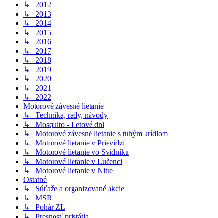
↳ 2012
↳ 2013
↳ 2014
↳ 2015
↳ 2016
↳ 2017
↳ 2018
↳ 2019
↳ 2020
↳ 2021
↳ 2022
Motorové závesné lietanie
↳ Technika, rady, návody
↳ Mosquito - Letové dni
↳ Motorové závesné lietanie s tuhým krídlom
↳ Motorové lietanie v Prievidzi
↳ Motorové lietanie vo Svidníku
↳ Motorové lietanie v Lučenci
↳ Motorové lietanie v Nitre
Ostatné
↳ Súťaže a organizované akcie
↳ MSR
↳ Pohár ZL
↳ Presnosť pristátia