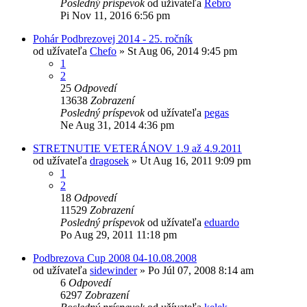
Posledný príspevok
od užívateľa
Rebro
Pi Nov 11, 2016 6:56 pm
Pohár Podbrezovej 2014 - 25. ročník
od užívateľa
Chefo
»
St Aug 06, 2014 9:45 pm
1
2
25
Odpovedí
13638
Zobrazení
Posledný príspevok
od užívateľa
pegas
Ne Aug 31, 2014 4:36 pm
STRETNUTIE VETERÁNOV 1.9 až 4.9.2011
od užívateľa
dragosek
»
Ut Aug 16, 2011 9:09 pm
1
2
18
Odpovedí
11529
Zobrazení
Posledný príspevok
od užívateľa
eduardo
Po Aug 29, 2011 11:18 pm
Podbrezova Cup 2008 04-10.08.2008
od užívateľa
sidewinder
»
Po Júl 07, 2008 8:14 am
6
Odpovedí
6297
Zobrazení