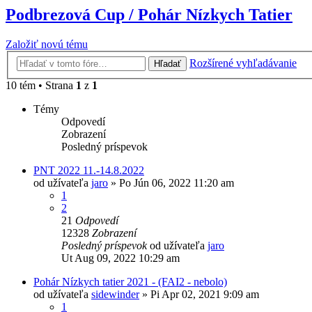
Podbrezová Cup / Pohár Nízkych Tatier
Založiť novú tému
Rozšírené vyhľadávanie
Hľadať
10 tém • Strana
1
z
1
Témy
Odpovedí
Zobrazení
Posledný príspevok
PNT 2022 11.-14.8.2022
od užívateľa
jaro
»
Po Jún 06, 2022 11:20 am
1
2
21
Odpovedí
12328
Zobrazení
Posledný príspevok
od užívateľa
jaro
Ut Aug 09, 2022 10:29 am
Pohár Nízkych tatier 2021 - (FAI2 - nebolo)
od užívateľa
sidewinder
»
Pi Apr 02, 2021 9:09 am
1