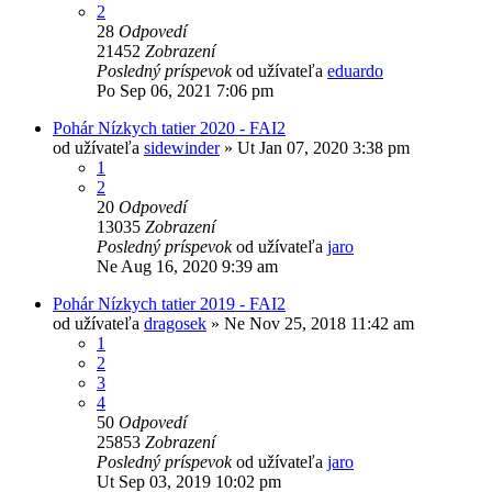
2
28
Odpovedí
21452
Zobrazení
Posledný príspevok
od užívateľa
eduardo
Po Sep 06, 2021 7:06 pm
Pohár Nízkych tatier 2020 - FAI2
od užívateľa
sidewinder
»
Ut Jan 07, 2020 3:38 pm
1
2
20
Odpovedí
13035
Zobrazení
Posledný príspevok
od užívateľa
jaro
Ne Aug 16, 2020 9:39 am
Pohár Nízkych tatier 2019 - FAI2
od užívateľa
dragosek
»
Ne Nov 25, 2018 11:42 am
1
2
3
4
50
Odpovedí
25853
Zobrazení
Posledný príspevok
od užívateľa
jaro
Ut Sep 03, 2019 10:02 pm