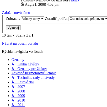
Posledný príspevok
od užívateľa
kelek
Št Aug 21, 2008 4:02 pm
Založiť novú tému
Zobraziť:
Zoradiť podľa:
10 tém • Strana
1
z
1
Návrat na obsah portálu
Rýchla navigácia vo fórach
Oznamy
↳ Kniha návštev
↳ Oznamy pre žiakov
Závesné bezmotorové lietanie
↳ Technika, rady a návody
↳ Letové dni
↳ 2007
↳ 2008
↳ 2009
↳ 2010
↳ 2011