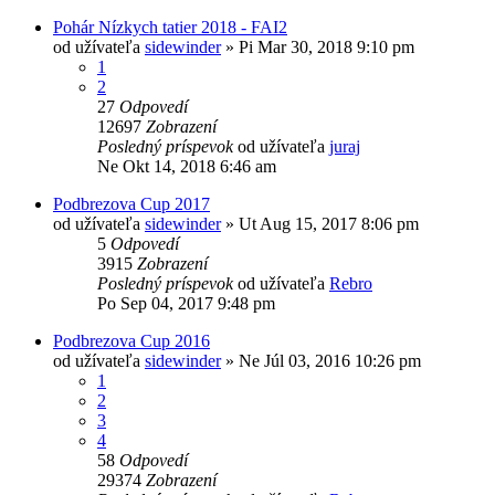
Pohár Nízkych tatier 2018 - FAI2
od užívateľa
sidewinder
»
Pi Mar 30, 2018 9:10 pm
1
2
27
Odpovedí
12697
Zobrazení
Posledný príspevok
od užívateľa
juraj
Ne Okt 14, 2018 6:46 am
Podbrezova Cup 2017
od užívateľa
sidewinder
»
Ut Aug 15, 2017 8:06 pm
5
Odpovedí
3915
Zobrazení
Posledný príspevok
od užívateľa
Rebro
Po Sep 04, 2017 9:48 pm
Podbrezova Cup 2016
od užívateľa
sidewinder
»
Ne Júl 03, 2016 10:26 pm
1
2
3
4
58
Odpovedí
29374
Zobrazení