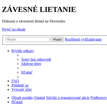
ZÁVESNÉ LIETANIE
Diskusia o závesnom lietaní na Slovensku
Prejsť na obsah
Rozšírené vyhľadávanie
Hľadať
Rýchle odkazy
Temy bez odpovedí
Aktívne témy
Hľadať
FAQ
Prihlásiť sa
Vytvoriť účet
Obsah portálu
Ostatné
Súťaže a organizované akcie
Podbrezová
Hľadať