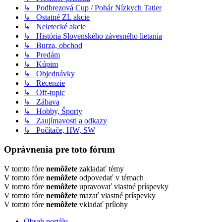
↳ Podbrezová Cup / Pohár Nízkych Tatier
↳ Ostatné ZL akcie
↳ Neletecké akcie
↳ História Slovenského závesného lietania
↳ Burza, obchod
↳ Predám
↳ Kúpim
↳ Objednávky
↳ Recenzie
↳ Off-topic
↳ Zábava
↳ Hobby, Športy
↳ Zaujímavosti a odkazy
↳ Počítače, HW, SW
Oprávnenia pre toto fórum
V tomto fóre
nemôžete
zakladať témy
V tomto fóre
nemôžete
odpovedať v témach
V tomto fóre
nemôžete
upravovať vlastné príspevky
V tomto fóre
nemôžete
mazať vlastné príspevky
V tomto fóre
nemôžete
vkladať prílohy
Obsah portálu