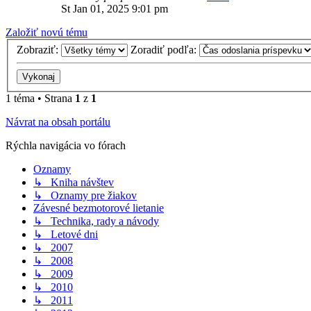
St Jan 01, 2025 9:01 pm
Založiť novú tému
Zobraziť:
Zoradiť podľa:
1 téma • Strana
1
z
1
Návrat na obsah portálu
Rýchla navigácia vo fórach
Oznamy
↳ Kniha návštev
↳ Oznamy pre žiakov
Závesné bezmotorové lietanie
↳ Technika, rady a návody
↳ Letové dni
↳ 2007
↳ 2008
↳ 2009
↳ 2010
↳ 2011