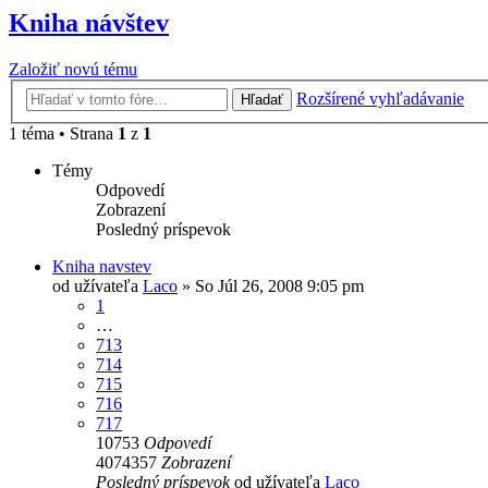
Kniha návštev
Založiť novú tému
Rozšírené vyhľadávanie
Hľadať
1 téma • Strana
1
z
1
Témy
Odpovedí
Zobrazení
Posledný príspevok
Kniha navstev
od užívateľa
Laco
»
So Júl 26, 2008 9:05 pm
1
…
713
714
715
716
717
10753
Odpovedí
4074357
Zobrazení
Posledný príspevok
od užívateľa
Laco