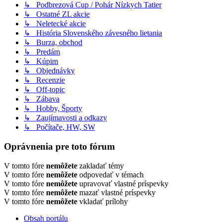
↳ Podbrezová Cup / Pohár Nízkych Tatier
↳ Ostatné ZL akcie
↳ Neletecké akcie
↳ História Slovenského závesného lietania
↳ Burza, obchod
↳ Predám
↳ Kúpim
↳ Objednávky
↳ Recenzie
↳ Off-topic
↳ Zábava
↳ Hobby, Športy
↳ Zaujímavosti a odkazy
↳ Počítače, HW, SW
Oprávnenia pre toto fórum
V tomto fóre
nemôžete
zakladať témy
V tomto fóre
nemôžete
odpovedať v témach
V tomto fóre
nemôžete
upravovať vlastné príspevky
V tomto fóre
nemôžete
mazať vlastné príspevky
V tomto fóre
nemôžete
vkladať prílohy
Obsah portálu