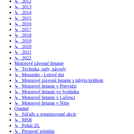
↳ 2012
↳ 2013
↳ 2014
↳ 2015
↳ 2016
↳ 2017
↳ 2018
↳ 2019
↳ 2020
↳ 2021
↳ 2022
Motorové závesné lietanie
↳ Technika, rady, návody
↳ Mosquito - Letové dni
↳ Motorové závesné lietanie s tuhým krídlom
↳ Motorové lietanie v Prievidzi
↳ Motorové lietanie vo Svidníku
↳ Motorové lietanie v Lučenci
↳ Motorové lietanie v Nitre
Ostatné
↳ Súťaže a organizované akcie
↳ MSR
↳ Pohár ZL
↳ Presnosť pristátia