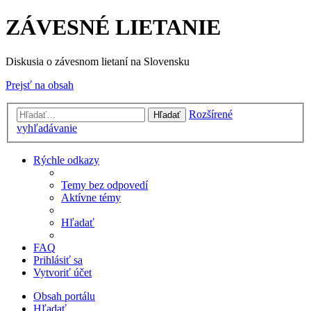
ZÁVESNÉ LIETANIE
Diskusia o závesnom lietaní na Slovensku
Prejsť na obsah
Rozšírené
Hľadať
vyhľadávanie
Rýchle odkazy
Temy bez odpovedí
Aktívne témy
Hľadať
FAQ
Prihlásiť sa
Vytvoriť účet
Obsah portálu
Hľadať