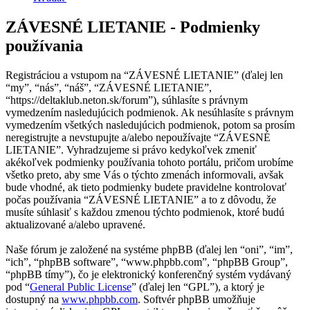
ZÁVESNÉ LIETANIE - Podmienky
používania
Registráciou a vstupom na “ZÁVESNÉ LIETANIE” (ďalej len
“my”, “nás”, “náš”, “ZÁVESNÉ LIETANIE”,
“https://deltaklub.neton.sk/forum”), súhlasíte s právnym
vymedzením nasledujúcich podmienok. Ak nesúhlasíte s právnym
vymedzením všetkých nasledujúcich podmienok, potom sa prosím
neregistrujte a nevstupujte a/alebo nepoužívajte “ZÁVESNÉ
LIETANIE”. Vyhradzujeme si právo kedykoľvek zmeniť
akékoľvek podmienky používania tohoto portálu, pričom urobíme
všetko preto, aby sme Vás o týchto zmenách informovali, avšak
bude vhodné, ak tieto podmienky budete pravidelne kontrolovať
počas používania “ZÁVESNÉ LIETANIE” a to z dôvodu, že
musíte súhlasiť s každou zmenou týchto podmienok, ktoré budú
aktualizované a/alebo upravené.
Naše fórum je založené na systéme phpBB (ďalej len “oni”, “im”,
“ich”, “phpBB software”, “www.phpbb.com”, “phpBB Group”,
“phpBB tímy”), čo je elektronický konferenčný systém vydávaný
pod “
General Public License
” (ďalej len “GPL”), a ktorý je
dostupný na
www.phpbb.com
. Softvér phpBB umožňuje