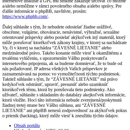
internetové diskusie a GPL mu striktne zakazuje určovať čo môžme
a/alebo nemôžme v rámci povoleného obsahu a/alebo správy. Pre
ďalšie informácie o phpBB, navštívte, prosím:
https://www.phpbb.com/
.
Ďalej súhlasíte s tým, že nebudete odosielať žiadne urážlivé,
obscénne, vulgárne, ohováracie, nenávistné, výhražné, sexuálne
orientované príspevky alebo posielať akýkoľvek iný materiál, ktorý
môže porušovať ktorékoľvek zákony krajiny, v ktorej sa nachádzate
Vy, či v ktorej sa nachádza “ZÁVESNÉ LIETANIE” alebo
medzinárodné právo. Takéto konanie môže viesť k okamžitému a
trvalému vylúčeniu, s upozornením Vášho poskytovateľa
internetového pripojenia, ak sa budeme domnievať, že to bude od
nás požadované. IP adresa všetkých Vašich príspevkov je
zaznamenávaná na pomoc vo vymožiteľnosti týchto podmienok.
Taktiež súhlasíte s tým, že “ZÁVESNÉ LIETANIE” má právo
kedykoľvek odstrániť, upraviť, presunúť alebo uzamknúť
ktorúkoľvek tému, ktorá by porušovala tieto podmienky. Ako
užívateľ, súhlasíte s ukladaním do databázy akejkoľvek informácie,
ktorú vložíte. Hoci táto informácia nebude zverejnená/poskytnutá
žiadnej tretej strane bez Vášho súhlasu, ani “ZÁVESNÉ
LIETANIE” ani phpBB nenesú zodpovednosť za akýkoľvek pokus
o prienik (hacking), ktorý môže viesť k zneužitiu týchto údajov.
Obsah portálu