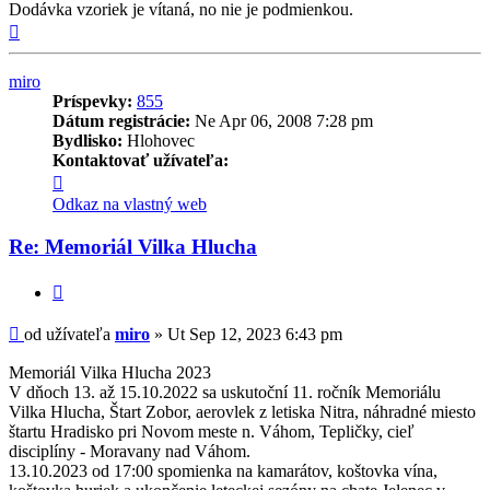
Dodávka vzoriek je vítaná, no nie je podmienkou.
Hore
miro
Príspevky:
855
Dátum registrácie:
Ne Apr 06, 2008 7:28 pm
Bydlisko:
Hlohovec
Kontaktovať užívateľa:
Kontaktné
informácie
Odkaz na vlastný web
užívateľa
-
Re: Memoriál Vilka Hlucha
miro
Citovať
Príspevok
od užívateľa
miro
»
Ut Sep 12, 2023 6:43 pm
Memoriál Vilka Hlucha 2023
V dňoch 13. až 15.10.2022 sa uskutoční 11. ročník Memoriálu
Vilka Hlucha, Štart Zobor, aerovlek z letiska Nitra, náhradné miesto
štartu Hradisko pri Novom meste n. Váhom, Tepličky, cieľ
disciplíny - Moravany nad Váhom.
13.10.2023 od 17:00 spomienka na kamarátov, koštovka vína,