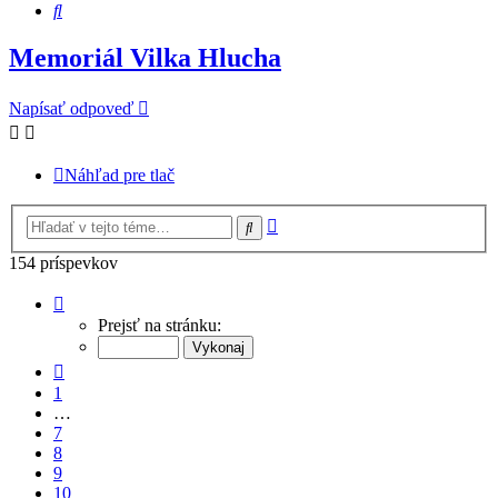
Hľadať
Memoriál Vilka Hlucha
Napísať odpoveď
Náhľad pre tlač
Rozšírené
Hľadať
vyhľadávanie
154 príspevkov
Strana
11
Prejsť na stránku:
z
11
Predchádzajúci
1
…
7
8
9
10