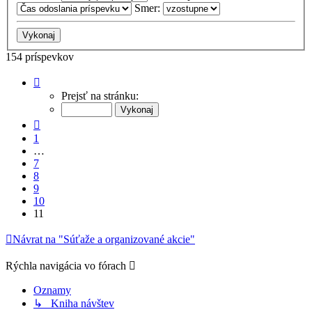
Smer:
154 príspevkov
Strana
11
Prejsť na stránku:
z
11
Predchádzajúci
1
…
7
8
9
10
11
Návrat na "Súťaže a organizované akcie"
Rýchla navigácia vo fórach
Oznamy
↳ Kniha návštev