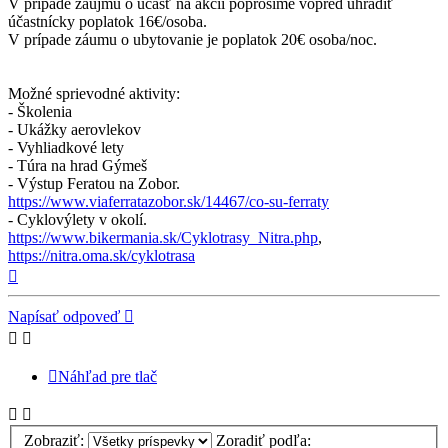
V prípade záujmu o účasť na akcii poprosíme vopred uhradiť
účastnícky poplatok 16€/osoba.
V prípade záumu o ubytovanie je poplatok 20€ osoba/noc.
Možné sprievodné aktivity:
- Školenia
- Ukážky aerovlekov
- Vyhliadkové lety
- Túra na hrad Gýmeš
- Výstup Feratou na Zobor.
https://www.viaferratazobor.sk/14467/co-su-ferraty
- Cyklovýlety v okolí.
https://www.bikermania.sk/Cyklotrasy_Nitra.php
,
https://nitra.oma.sk/cyklotrasa
Hore
Napísať odpoveď
Náhľad pre tlač
Zobraziť:
Zoradiť podľa: