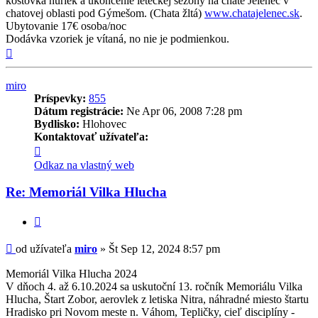
koštovka huriek a ukončenie leteckej sezóny na chate Jelenec v
chatovej oblasti pod Gýmešom. (Chata žltá)
www.chatajelenec.sk
.
Ubytovanie 17€ osoba/noc
Dodávka vzoriek je vítaná, no nie je podmienkou.
Hore
miro
Príspevky:
855
Dátum registrácie:
Ne Apr 06, 2008 7:28 pm
Bydlisko:
Hlohovec
Kontaktovať užívateľa:
Kontaktné
informácie
Odkaz na vlastný web
užívateľa
-
Re: Memoriál Vilka Hlucha
miro
Citovať
Príspevok
od užívateľa
miro
»
Št Sep 12, 2024 8:57 pm
Memoriál Vilka Hlucha 2024
V dňoch 4. až 6.10.2024 sa uskutoční 13. ročník Memoriálu Vilka
Hlucha, Štart Zobor, aerovlek z letiska Nitra, náhradné miesto štartu
Hradisko pri Novom meste n. Váhom, Tepličky, cieľ disciplíny -