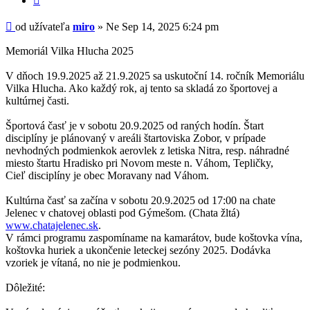
Príspevok
od užívateľa
miro
»
Ne Sep 14, 2025 6:24 pm
Memoriál Vilka Hlucha 2025
V dňoch 19.9.2025 až 21.9.2025 sa uskutoční 14. ročník Memoriálu
Vilka Hlucha. Ako každý rok, aj tento sa skladá zo športovej a
kultúrnej časti.
Športová časť je v sobotu 20.9.2025 od raných hodín. Štart
disciplíny je plánovaný v areáli štartoviska Zobor, v prípade
nevhodných podmienkok aerovlek z letiska Nitra, resp. náhradné
miesto štartu Hradisko pri Novom meste n. Váhom, Tepličky,
Cieľ disciplíny je obec Moravany nad Váhom.
Kultúrna časť sa začína v sobotu 20.9.2025 od 17:00 na chate
Jelenec v chatovej oblasti pod Gýmešom. (Chata žltá)
www.chatajelenec.sk
.
V rámci programu zaspomíname na kamarátov, bude koštovka vína,
koštovka huriek a ukončenie leteckej sezóny 2025. Dodávka
vzoriek je vítaná, no nie je podmienkou.
Dôležité: