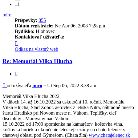
11
miro
Príspevky:
855
Dátum registrácie:
Ne Apr 06, 2008 7:28 pm
Bydlisko:
Hlohovec
Kontaktovať užívateľa:
Kontaktné
informácie
Odkaz na vlastný web
užívateľa
-
Re: Memoriál Vilka Hlucha
miro
Citovať
Príspevok
od užívateľa
miro
»
Ut Sep 06, 2022 8:38 am
Memoriál Vilka Hlucha 2022
V dňoch 14. až 16.10.2022 sa uskutoční 10. ročník Memoriálu
Vilka Hlucha, Štart Zobor, aerovlek z letiska Nitra, náhradné miesto
štartu Hradisko pri Novom meste n. Váhom, Tepličky, cieľ
disciplíny - Moravany nad Váhom.
15.10.2022 od 17:00 spomienka na kamarátov, koštovka vína,
koštovka huriek a ukončenie leteckej sezóny na chate Jelenec v
chatovej oblasti pod Gýmešom. (Chata žltá)
www.chatajelenec.sk