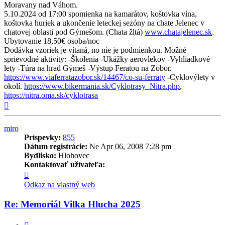
Moravany nad Váhom.
5.10.2024 od 17:00 spomienka na kamarátov, koštovka vína,
koštovka huriek a ukončenie leteckej sezóny na chate Jelenec v
chatovej oblasti pod Gýmešom. (Chata žltá)
www.chatajelenec.sk
.
Ubytovanie 18,50€ osoba/noc
Dodávka vzoriek je vítaná, no nie je podmienkou. Možné
sprievodné aktivity: -Školenia -Ukážky aerovlekov -Vyhliadkové
lety -Túra na hrad Gýmeš -Výstup Feratou na Zobor.
https://www.viaferratazobor.sk/14467/co-su-ferraty
-Cyklovýlety v
okolí.
https://www.bikermania.sk/Cyklotrasy_Nitra.php
,
https://nitra.oma.sk/cyklotrasa
Hore
miro
Príspevky:
855
Dátum registrácie:
Ne Apr 06, 2008 7:28 pm
Bydlisko:
Hlohovec
Kontaktovať užívateľa:
Kontaktné
informácie
Odkaz na vlastný web
užívateľa
-
Re: Memoriál Vilka Hlucha 2025
miro
Citovať