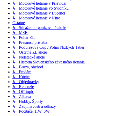
↳ Motorové lietanie v Prievidzi
↳ Motorové lietanie vo Svidníku
↳ Motorové lietanie v Lučenci
↳ Motorové lietanie v Nitre
Ostatné
↳ Súťaže a organizované akcie
↳ MSR
↳ Pohár ZL
↳ Presnosť pristátia
↳ Podbrezová Cup / Pohár Nízkych Tatier
↳ Ostatné ZL akcie
↳ Neletecké akcie
↳ História Slovenského závesného lietania
↳ Burza, obchod
↳ Predám
↳ Kúpim
↳ Objednávky
↳ Recenzie
↳ Off-topic
↳ Zábava
↳ Hobby, Športy
↳ Zaujímavosti a odkazy
↳ Počítače, HW, SW