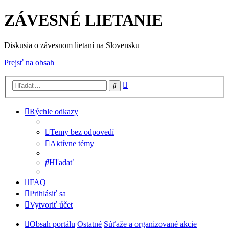
ZÁVESNÉ LIETANIE
Diskusia o závesnom lietaní na Slovensku
Prejsť na obsah
Rozšírené
Hľadať
vyhľadávanie
Rýchle odkazy
Temy bez odpovedí
Aktívne témy
Hľadať
FAQ
Prihlásiť sa
Vytvoriť účet
Obsah portálu
Ostatné
Súťaže a organizované akcie