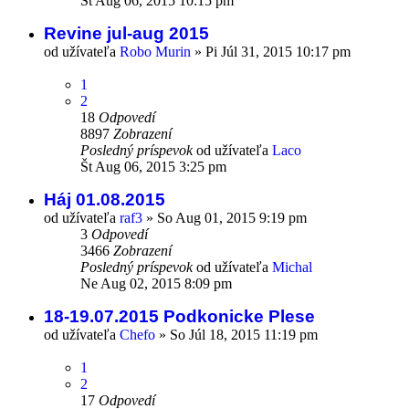
Št Aug 06, 2015 10:15 pm
Revine jul-aug 2015
od užívateľa
Robo Murin
»
Pi Júl 31, 2015 10:17 pm
1
2
18
Odpovedí
8897
Zobrazení
Posledný príspevok
od užívateľa
Laco
Št Aug 06, 2015 3:25 pm
Háj 01.08.2015
od užívateľa
raf3
»
So Aug 01, 2015 9:19 pm
3
Odpovedí
3466
Zobrazení
Posledný príspevok
od užívateľa
Michal
Ne Aug 02, 2015 8:09 pm
18-19.07.2015 Podkonicke Plese
od užívateľa
Chefo
»
So Júl 18, 2015 11:19 pm
1
2
17
Odpovedí