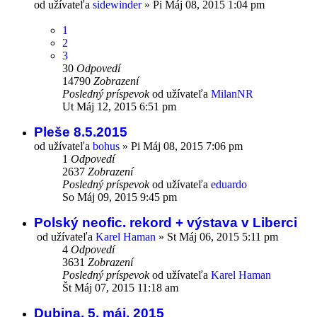
od užívateľa
sidewinder
»
Pi Máj 08, 2015 1:04 pm
1
2
3
30
Odpovedí
14790
Zobrazení
Posledný príspevok
od užívateľa
MilanNR
Ut Máj 12, 2015 6:51 pm
Pleše 8.5.2015
od užívateľa
bohus
»
Pi Máj 08, 2015 7:06 pm
1
Odpovedí
2637
Zobrazení
Posledný príspevok
od užívateľa
eduardo
So Máj 09, 2015 9:45 pm
Polský neofic. rekord + výstava v Liberci
od užívateľa
Karel Haman
»
St Máj 06, 2015 5:11 pm
4
Odpovedí
3631
Zobrazení
Posledný príspevok
od užívateľa
Karel Haman
Št Máj 07, 2015 11:18 am
Dubina, 5. máj. 2015