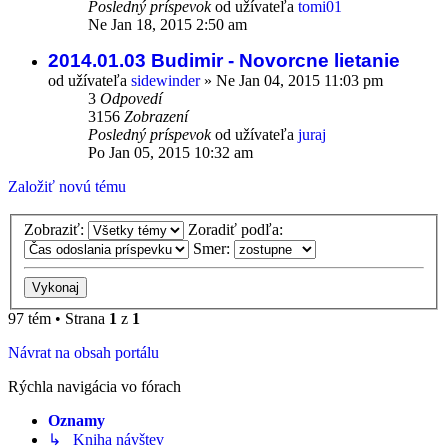
Posledný príspevok
od užívateľa
tomi01
Ne Jan 18, 2015 2:50 am
2014.01.03 Budimir - Novorcne lietanie
od užívateľa
sidewinder
»
Ne Jan 04, 2015 11:03 pm
3
Odpovedí
3156
Zobrazení
Posledný príspevok
od užívateľa
juraj
Po Jan 05, 2015 10:32 am
Založiť novú tému
Zobraziť:
Zoradiť podľa:
Smer:
97 tém • Strana
1
z
1
Návrat na obsah portálu
Rýchla navigácia vo fórach
Oznamy
↳ Kniha návštev