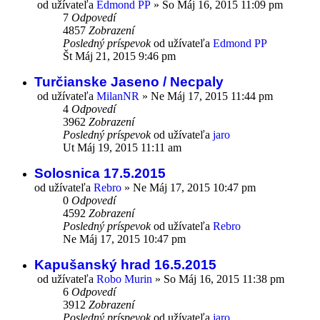
od užívateľa
Edmond PP
»
So Máj 16, 2015 11:09 pm
7
Odpovedí
4857
Zobrazení
Posledný príspevok
od užívateľa
Edmond PP
Št Máj 21, 2015 9:46 pm
Turčianske Jaseno / Necpaly
od užívateľa
MilanNR
»
Ne Máj 17, 2015 11:44 pm
4
Odpovedí
3962
Zobrazení
Posledný príspevok
od užívateľa
jaro
Ut Máj 19, 2015 11:11 am
Solosnica 17.5.2015
od užívateľa
Rebro
»
Ne Máj 17, 2015 10:47 pm
0
Odpovedí
4592
Zobrazení
Posledný príspevok
od užívateľa
Rebro
Ne Máj 17, 2015 10:47 pm
Kapušanský hrad 16.5.2015
od užívateľa
Robo Murin
»
So Máj 16, 2015 11:38 pm
6
Odpovedí
3912
Zobrazení
Posledný príspevok
od užívateľa
jaro