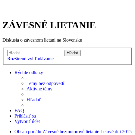
ZÁVESNÉ LIETANIE
Diskusia o závesnom lietaní na Slovensku
Hľadať
Rozšírené vyhľadávanie
Rýchle odkazy
Temy bez odpovedí
Aktívne témy
Hľadať
FAQ
Prihlásiť sa
Vytvoriť účet
Obsah portálu
Závesné bezmotorové lietanie
Letové dni
2015