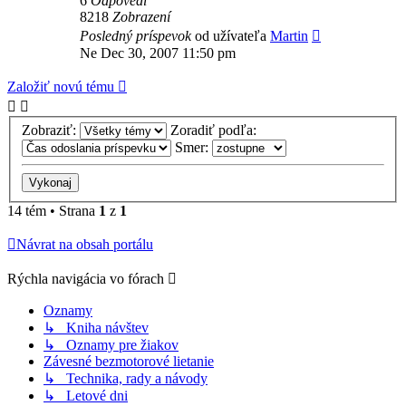
6
Odpovedí
8218
Zobrazení
Posledný príspevok
od užívateľa
Martin
Ne Dec 30, 2007 11:50 pm
Založiť novú tému
Zobraziť:
Zoradiť podľa:
Smer:
14 tém • Strana
1
z
1
Návrat na obsah portálu
Rýchla navigácia vo fórach
Oznamy
↳ Kniha návštev
↳ Oznamy pre žiakov
Závesné bezmotorové lietanie
↳ Technika, rady a návody
↳ Letové dni