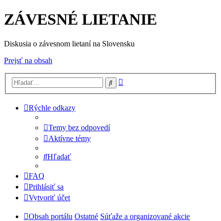
ZÁVESNÉ LIETANIE
Diskusia o závesnom lietaní na Slovensku
Prejsť na obsah
Rozšírené
Hľadať
vyhľadávanie
Rýchle odkazy
Temy bez odpovedí
Aktívne témy
Hľadať
FAQ
Prihlásiť sa
Vytvoriť účet
Obsah portálu
Ostatné
Súťaže a organizované akcie