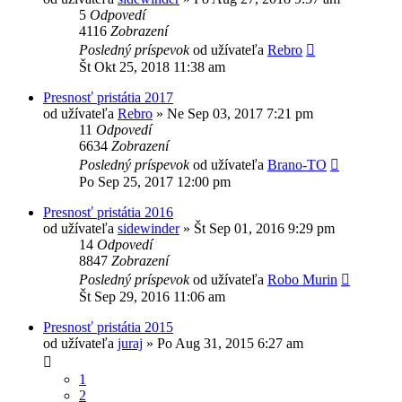
5
Odpovedí
4116
Zobrazení
Posledný príspevok
od užívateľa
Rebro
Št Okt 25, 2018 11:38 am
Presnosť pristátia 2017
od užívateľa
Rebro
»
Ne Sep 03, 2017 7:21 pm
11
Odpovedí
6634
Zobrazení
Posledný príspevok
od užívateľa
Brano-TO
Po Sep 25, 2017 12:00 pm
Presnosť pristátia 2016
od užívateľa
sidewinder
»
Št Sep 01, 2016 9:29 pm
14
Odpovedí
8847
Zobrazení
Posledný príspevok
od užívateľa
Robo Murin
Št Sep 29, 2016 11:06 am
Presnosť pristátia 2015
od užívateľa
juraj
»
Po Aug 31, 2015 6:27 am
1
2