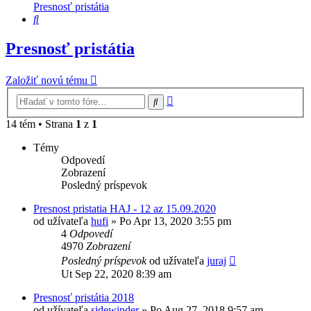
Presnosť pristátia
Hľadať
Presnosť pristátia
Založiť novú tému
Rozšírené
Hľadať
vyhľadávanie
14 tém • Strana
1
z
1
Témy
Odpovedí
Zobrazení
Posledný príspevok
Presnost pristatia HAJ - 12 az 15.09.2020
od užívateľa
hufi
»
Po Apr 13, 2020 3:55 pm
4
Odpovedí
4970
Zobrazení
Posledný príspevok
od užívateľa
juraj
Ut Sep 22, 2020 8:39 am
Presnosť pristátia 2018
od užívateľa
sidewinder
»
Po Aug 27, 2018 9:57 am