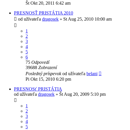
Št Okt 20, 2011 6:42 am
PRESNOSŤ PRISTÁTIA 2010
od užívateľa
dragosek
»
St Aug 25, 2010 10:00 am
1
2
3
4
5
6
75
Odpovedí
39688
Zobrazení
Posledný príspevok
od užívateľa
belani
Pi Okt 15, 2010 6:20 pm
PRESNOSť PRISTÁTIA
od užívateľa
dragosek
»
Št Aug 20, 2009 5:10 pm
1
2
3
4
5