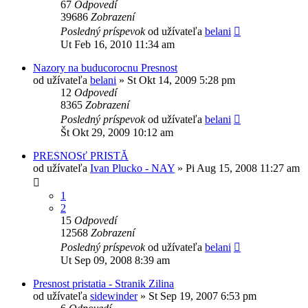
67
Odpovedí
39686
Zobrazení
Posledný príspevok
od užívateľa
belani
Ut Feb 16, 2010 11:34 am
Nazory na buducorocnu Presnost
od užívateľa
belani
»
St Okt 14, 2009 5:28 pm
12
Odpovedí
8365
Zobrazení
Posledný príspevok
od užívateľa
belani
Št Okt 29, 2009 10:12 am
PRESNOSť PRISTĂ
od užívateľa
Ivan Plucko - NAY
»
Pi Aug 15, 2008 11:27 am
1
2
15
Odpovedí
12568
Zobrazení
Posledný príspevok
od užívateľa
belani
Ut Sep 09, 2008 8:39 am
Presnost pristatia - Stranik Zilina
od užívateľa
sidewinder
»
St Sep 19, 2007 6:53 pm