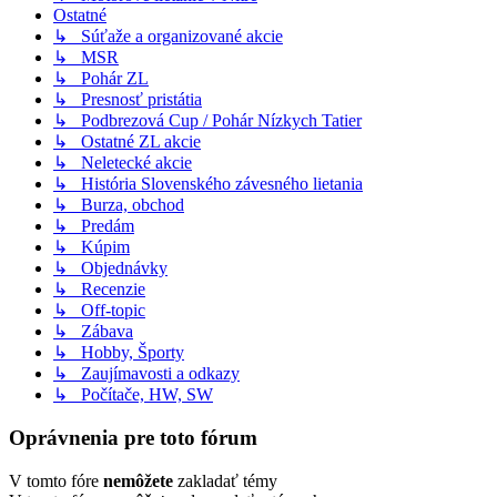
Ostatné
↳ Súťaže a organizované akcie
↳ MSR
↳ Pohár ZL
↳ Presnosť pristátia
↳ Podbrezová Cup / Pohár Nízkych Tatier
↳ Ostatné ZL akcie
↳ Neletecké akcie
↳ História Slovenského závesného lietania
↳ Burza, obchod
↳ Predám
↳ Kúpim
↳ Objednávky
↳ Recenzie
↳ Off-topic
↳ Zábava
↳ Hobby, Športy
↳ Zaujímavosti a odkazy
↳ Počítače, HW, SW
Oprávnenia pre toto fórum
V tomto fóre
nemôžete
zakladať témy