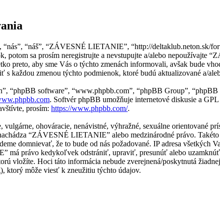
ania
“nás”, “náš”, “ZÁVESNÉ LIETANIE”, “http://deltaklub.neton.sk/foru
ok, potom sa prosím neregistrujte a nevstupujte a/alebo nepoužíva
ko preto, aby sme Vás o týchto zmenách informovali, avšak bude vhod
 s každou zmenou týchto podmienok, ktoré budú aktualizované a/ale
“ich”, “phpBB software”, “www.phpbb.com”, “phpBB Group”, “phpBB t
ww.phpbb.com
. Softvér phpBB umožňuje internetové diskusie a GPL
vštívte, prosím:
https://www.phpbb.com/
.
ne, vulgárne, ohováracie, nenávistné, výhražné, sexuálne orientované p
j sa nachádza “ZÁVESNÉ LIETANIE” alebo medzinárodné právo. Takéto 
udeme domnievať, že to bude od nás požadované. IP adresa všetkých 
 má právo kedykoľvek odstrániť, upraviť, presunúť alebo uzamknúť 
 ktorú vložíte. Hoci táto informácia nebude zverejnená/poskytnutá žia
 ktorý môže viesť k zneužitiu týchto údajov.