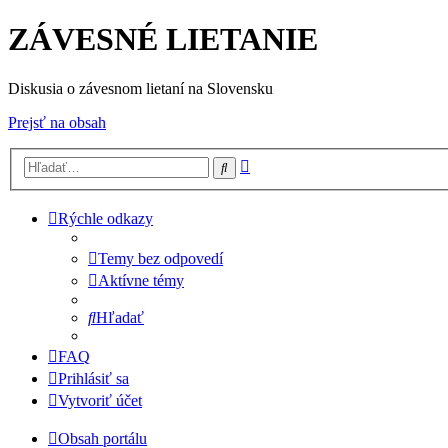
ZÁVESNÉ LIETANIE
Diskusia o závesnom lietaní na Slovensku
Prejsť na obsah
Rozšírené
Hľadať
vyhľadávanie
Rýchle odkazy
Temy bez odpovedí
Aktívne témy
Hľadať
FAQ
Prihlásiť sa
Vytvoriť účet
Obsah portálu