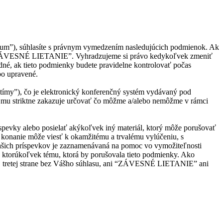
m”), súhlasíte s právnym vymedzením nasledujúcich podmienok. Ak
jte “ZÁVESNÉ LIETANIE”. Vyhradzujeme si právo kedykoľvek zmeniť
né, ak tieto podmienky budete pravidelne kontrolovať počas
bo upravené.
ímy”), čo je elektronický konferenčný systém vydávaný pod
 mu striktne zakazuje určovať čo môžme a/alebo nemôžme v rámci
ríspevky alebo posielať akýkoľvek iný materiál, ktorý môže porušovať
konanie môže viesť k okamžitému a trvalému vylúčeniu, s
Vašich príspevkov je zaznamenávaná na pomoc vo vymožiteľnosti
ktorúkoľvek tému, ktorá by porušovala tieto podmienky. Ako
dnej tretej strane bez Vášho súhlasu, ani “ZÁVESNÉ LIETANIE” ani