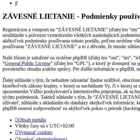
Hľadať
ZÁVESNÉ LIETANIE - Podmienky použív
Registráciou a vstupom na “ZÁVESNÉ LIETANIE” (ďalej len “my”, 
nesúhlasíte s právnym vymedzením všetkých nasledujúcich podmien
akékoľvek podmienky používania tohoto portálu, pričom urobíme všet
používania “ZÁVESNÉ LIETANIE” a to z dôvodu, že musíte súhlasiť
Naše fórum je založené na systéme phpBB (ďalej len “oni”, “im”, 
“
General Public License
” (ďalej len “GPL”), a ktorý je dostupný na
w
povoleného obsahu a/alebo správy. Pre ďalšie informácie o phpBB, na
Ďalej súhlasíte s tým, že nebudete odosielať žiadne urážlivé, obscén
ktorékoľvek zákony krajiny, v ktorej sa nachádzate Vy, či v ktore
upozornením Vášho poskytovateľa internetového pripojenia, ak sa b
týchto podmienok. Taktiež súhlasíte s tým, že “ZÁVESNÉ LIETANIE”
užívateľ, súhlasíte s ukladaním do databázy akejkoľvek informácie,
phpBB nenesú zodpovednosť za akýkoľvek pokus o prienik (hacking),
Obsah portálu
Všetky časy sú v
UTC+02:00
Vymazať cookies
Napísať administrátorovi