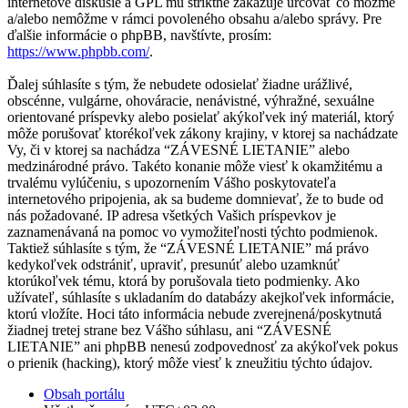
internetové diskusie a GPL mu striktne zakazuje určovať čo môžme
a/alebo nemôžme v rámci povoleného obsahu a/alebo správy. Pre
ďalšie informácie o phpBB, navštívte, prosím:
https://www.phpbb.com/
.
Ďalej súhlasíte s tým, že nebudete odosielať žiadne urážlivé,
obscénne, vulgárne, ohováracie, nenávistné, výhražné, sexuálne
orientované príspevky alebo posielať akýkoľvek iný materiál, ktorý
môže porušovať ktorékoľvek zákony krajiny, v ktorej sa nachádzate
Vy, či v ktorej sa nachádza “ZÁVESNÉ LIETANIE” alebo
medzinárodné právo. Takéto konanie môže viesť k okamžitému a
trvalému vylúčeniu, s upozornením Vášho poskytovateľa
internetového pripojenia, ak sa budeme domnievať, že to bude od
nás požadované. IP adresa všetkých Vašich príspevkov je
zaznamenávaná na pomoc vo vymožiteľnosti týchto podmienok.
Taktiež súhlasíte s tým, že “ZÁVESNÉ LIETANIE” má právo
kedykoľvek odstrániť, upraviť, presunúť alebo uzamknúť
ktorúkoľvek tému, ktorá by porušovala tieto podmienky. Ako
užívateľ, súhlasíte s ukladaním do databázy akejkoľvek informácie,
ktorú vložíte. Hoci táto informácia nebude zverejnená/poskytnutá
žiadnej tretej strane bez Vášho súhlasu, ani “ZÁVESNÉ
LIETANIE” ani phpBB nenesú zodpovednosť za akýkoľvek pokus
o prienik (hacking), ktorý môže viesť k zneužitiu týchto údajov.
Obsah portálu