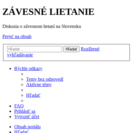
ZÁVESNÉ LIETANIE
Diskusia o závesnom lietaní na Slovensku
Prejsť na obsah
Rozšírené
Hľadať
vyhľadávanie
Rýchle odkazy
Temy bez odpovedí
Aktívne témy
Hľadať
FAQ
Prihlásiť sa
Vytvoriť účet
Obsah portálu
Hľadať