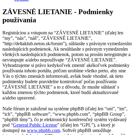
ZÁVESNÉ LIETANIE - Podmienky
používania
Registráciou a vstupom na “ZÁVESNÉ LIETANIE” (ďalej len
“my”, “nás”, “náš”, “ZÁVESNÉ LIETANIE”,
“http://deltaklub.neton.sk/forum”), súhlasíte s právnym vymedzením
nasledujúcich podmienok. Ak nesúhlasíte s právnym vymedzením
všetkých nasledujúcich podmienok, potom sa prosím neregistrujte a
nevstupujte a/alebo nepoužívajte “ZÁVESNÉ LIETANIE”.
Vyhradzujeme si právo kedykoľvek zmeniť akékoľvek podmienky
používania tohoto portálu, pričom urobíme všetko preto, aby sme
Vás o týchto zmenách informovali, avšak bude vhodné, ak tieto
podmienky budete pravidelne kontrolovať počas používania
“ZÁVESNÉ LIETANIE” a to z dôvodu, že musíte súhlasiť s
každou zmenou týchto podmienok, ktoré budú aktualizované
a/alebo upravené.
Naše fórum je založené na systéme phpBB (ďalej len “oni”, “im”,
“ich”, “phpBB software”, “www.phpbb.com”, “phpBB Group”,
“phpBB tímy”), čo je elektronický konferenčný systém vydávaný
pod “
General Public License
” (ďalej len “GPL”), a ktorý je
dostupný na
www.phpbb.com
. Softvér phpBB umožňuje