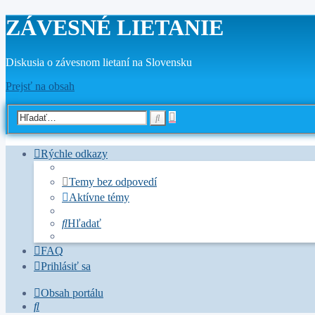
ZÁVESNÉ LIETANIE
Diskusia o závesnom lietaní na Slovensku
Prejsť na obsah
Rozšírené
Hľadať
vyhľadávanie
Rýchle odkazy
Temy bez odpovedí
Aktívne témy
Hľadať
FAQ
Prihlásiť sa
Obsah portálu
Hľadať