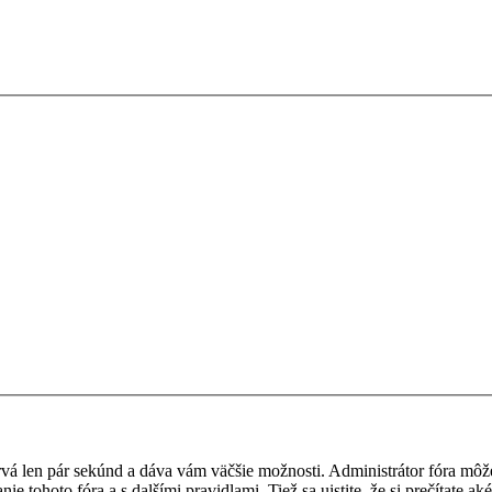
 trvá len pár sekúnd a dáva vám väčšie možnosti. Administrátor fóra m
nie tohoto fóra a s dalšími pravidlami. Tiež sa uistite, že si prečítate