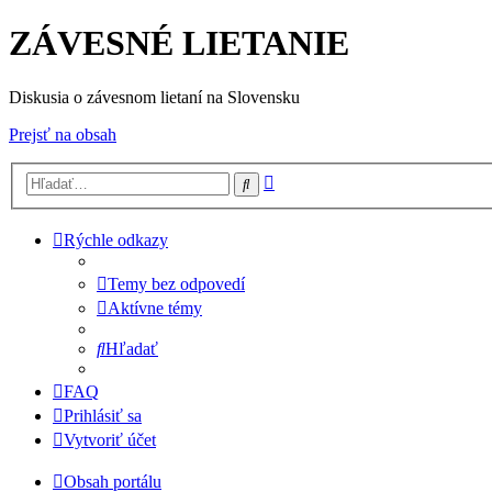
ZÁVESNÉ LIETANIE
Diskusia o závesnom lietaní na Slovensku
Prejsť na obsah
Rozšírené
Hľadať
vyhľadávanie
Rýchle odkazy
Temy bez odpovedí
Aktívne témy
Hľadať
FAQ
Prihlásiť sa
Vytvoriť účet
Obsah portálu