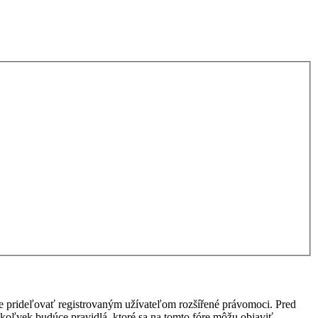
ôže prideľovať registrovaným užívateľom rozšířené právomoci. Pred
 akékoľvek budúce pravidlá, ktoré sa na tomto fóre môžu objaviť.