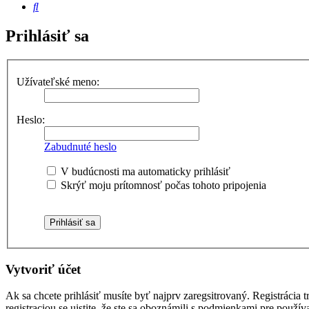
Hľadať
Prihlásiť sa
Užívateľské meno:
Heslo:
Zabudnuté heslo
V budúcnosti ma automaticky prihlásiť
Skrýť moju prítomnosť počas tohoto pripojenia
Vytvoriť účet
Ak sa chcete prihlásiť musíte byť najprv zaregsitrovaný. Registrácia
registraciou se uistite, že ste sa oboznámili s podmienkami pre používa