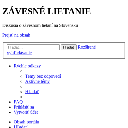
ZÁVESNÉ LIETANIE
Diskusia o závesnom lietaní na Slovensku
Prejsť na obsah
Rozšírené
Hľadať
vyhľadávanie
Rýchle odkazy
Temy bez odpovedí
Aktívne témy
Hľadať
FAQ
Prihlásiť sa
Vytvoriť účet
Obsah portálu
Hľadať