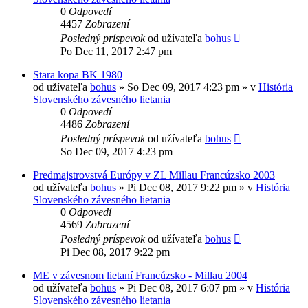
0
Odpovedí
4457
Zobrazení
Posledný príspevok
od užívateľa
bohus
Po Dec 11, 2017 2:47 pm
Stara kopa BK 1980
od užívateľa
bohus
»
So Dec 09, 2017 4:23 pm
» v
História
Slovenského závesného lietania
0
Odpovedí
4486
Zobrazení
Posledný príspevok
od užívateľa
bohus
So Dec 09, 2017 4:23 pm
Predmajstrovstvá Európy v ZL Millau Francúzsko 2003
od užívateľa
bohus
»
Pi Dec 08, 2017 9:22 pm
» v
História
Slovenského závesného lietania
0
Odpovedí
4569
Zobrazení
Posledný príspevok
od užívateľa
bohus
Pi Dec 08, 2017 9:22 pm
ME v závesnom lietaní Francúzsko - Millau 2004
od užívateľa
bohus
»
Pi Dec 08, 2017 6:07 pm
» v
História
Slovenského závesného lietania