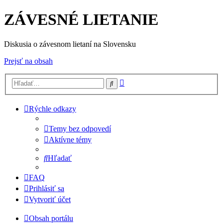
ZÁVESNÉ LIETANIE
Diskusia o závesnom lietaní na Slovensku
Prejsť na obsah
Rozšírené
Hľadať
vyhľadávanie
Rýchle odkazy
Temy bez odpovedí
Aktívne témy
Hľadať
FAQ
Prihlásiť sa
Vytvoriť účet
Obsah portálu