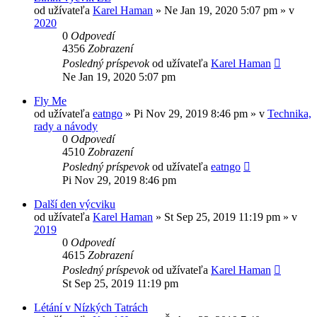
od užívateľa
Karel Haman
»
Ne Jan 19, 2020 5:07 pm
» v
2020
0
Odpovedí
4356
Zobrazení
Posledný príspevok
od užívateľa
Karel Haman
Ne Jan 19, 2020 5:07 pm
Fly Me
od užívateľa
eatngo
»
Pi Nov 29, 2019 8:46 pm
» v
Technika,
rady a návody
0
Odpovedí
4510
Zobrazení
Posledný príspevok
od užívateľa
eatngo
Pi Nov 29, 2019 8:46 pm
Další den výcviku
od užívateľa
Karel Haman
»
St Sep 25, 2019 11:19 pm
» v
2019
0
Odpovedí
4615
Zobrazení
Posledný príspevok
od užívateľa
Karel Haman
St Sep 25, 2019 11:19 pm
Létání v Nízkých Tatrách