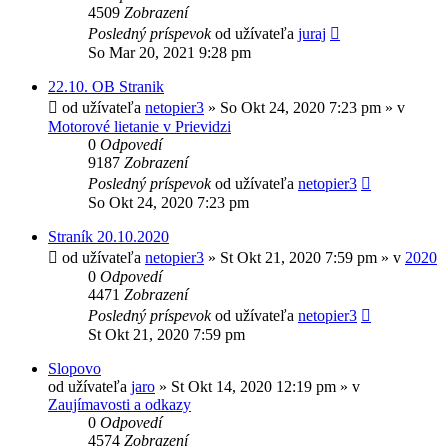
4509
Zobrazení
Posledný príspevok
od užívateľa
juraj
So Mar 20, 2021 9:28 pm
22.10. OB Stranik
od užívateľa
netopier3
»
So Okt 24, 2020 7:23 pm
» v
Motorové lietanie v Prievidzi
0
Odpovedí
9187
Zobrazení
Posledný príspevok
od užívateľa
netopier3
So Okt 24, 2020 7:23 pm
Straník 20.10.2020
od užívateľa
netopier3
»
St Okt 21, 2020 7:59 pm
» v
2020
0
Odpovedí
4471
Zobrazení
Posledný príspevok
od užívateľa
netopier3
St Okt 21, 2020 7:59 pm
Slopovo
od užívateľa
jaro
»
St Okt 14, 2020 12:19 pm
» v
Zaujímavosti a odkazy
0
Odpovedí
4574
Zobrazení