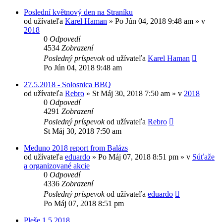
Poslední květnový den na Straníku
od užívateľa
Karel Haman
»
Po Jún 04, 2018 9:48 am
» v
2018
0
Odpovedí
4534
Zobrazení
Posledný príspevok
od užívateľa
Karel Haman
Po Jún 04, 2018 9:48 am
27.5.2018 - Solosnica BBQ
od užívateľa
Rebro
»
St Máj 30, 2018 7:50 am
» v
2018
0
Odpovedí
4291
Zobrazení
Posledný príspevok
od užívateľa
Rebro
St Máj 30, 2018 7:50 am
Meduno 2018 report from Balázs
od užívateľa
eduardo
»
Po Máj 07, 2018 8:51 pm
» v
Súťaže
a organizované akcie
0
Odpovedí
4336
Zobrazení
Posledný príspevok
od užívateľa
eduardo
Po Máj 07, 2018 8:51 pm
Pleše 1.5.2018