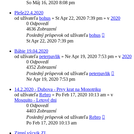
So Máj 16, 2020 8:08 pm
Pleše22.4.2020
od užívateľa
bohus
»
St Apr 22, 2020 7:39 pm
» v
2020
0
Odpovedí
4636
Zobrazení
Posledný príspevok
od užívateľa
bohus
St Apr 22, 2020 7:39 pm
Bábie 19.04.2020
od užívateľa
peterpavlik
»
Ne Apr 19, 2020 7:53 pm
» v
2020
0
Odpovedí
4352
Zobrazení
Posledný príspevok
od užívateľa
peterpavlik
Ne Apr 19, 2020 7:53 pm
14.2.2020 - Dubova - Prvy krat na Monotriku
od užívateľa
Rebro
»
Po Feb 17, 2020 10:13 am
» v
Mosquito - Letové dni
0
Odpovedí
4403
Zobrazení
Posledný príspevok
od užívateľa
Rebro
Po Feb 17, 2020 10:13 am
Zimní výcvik ZL