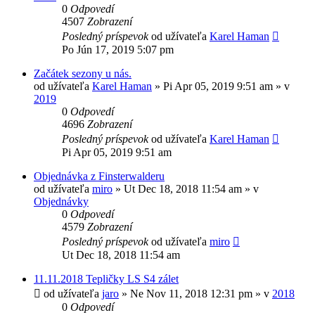
0
Odpovedí
4507
Zobrazení
Posledný príspevok
od užívateľa
Karel Haman
Po Jún 17, 2019 5:07 pm
Začátek sezony u nás.
od užívateľa
Karel Haman
»
Pi Apr 05, 2019 9:51 am
» v
2019
0
Odpovedí
4696
Zobrazení
Posledný príspevok
od užívateľa
Karel Haman
Pi Apr 05, 2019 9:51 am
Objednávka z Finsterwalderu
od užívateľa
miro
»
Ut Dec 18, 2018 11:54 am
» v
Objednávky
0
Odpovedí
4579
Zobrazení
Posledný príspevok
od užívateľa
miro
Ut Dec 18, 2018 11:54 am
11.11.2018 Tepličky LS S4 zálet
od užívateľa
jaro
»
Ne Nov 11, 2018 12:31 pm
» v
2018
0
Odpovedí