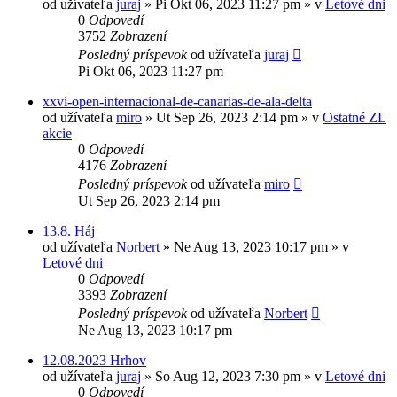
od užívateľa
juraj
»
Pi Okt 06, 2023 11:27 pm
» v
Letové dni
0
Odpovedí
3752
Zobrazení
Posledný príspevok
od užívateľa
juraj
Pi Okt 06, 2023 11:27 pm
xxvi-open-internacional-de-canarias-de-ala-delta
od užívateľa
miro
»
Ut Sep 26, 2023 2:14 pm
» v
Ostatné ZL
akcie
0
Odpovedí
4176
Zobrazení
Posledný príspevok
od užívateľa
miro
Ut Sep 26, 2023 2:14 pm
13.8. Háj
od užívateľa
Norbert
»
Ne Aug 13, 2023 10:17 pm
» v
Letové dni
0
Odpovedí
3393
Zobrazení
Posledný príspevok
od užívateľa
Norbert
Ne Aug 13, 2023 10:17 pm
12.08.2023 Hrhov
od užívateľa
juraj
»
So Aug 12, 2023 7:30 pm
» v
Letové dni
0
Odpovedí