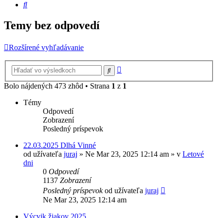
Hľadať
Temy bez odpovedí
Rozšírené vyhľadávanie
Rozšírené
Hľadať
vyhľadávanie
Bolo nájdených 473 zhôd • Strana
1
z
1
Témy
Odpovedí
Zobrazení
Posledný príspevok
22.03.2025 Dlhá Vinné
od užívateľa
juraj
»
Ne Mar 23, 2025 12:14 am
» v
Letové
dni
0
Odpovedí
1137
Zobrazení
Posledný príspevok
od užívateľa
juraj
Ne Mar 23, 2025 12:14 am
Výcvik žiakov 2025