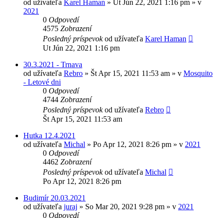
od užívateľa
Karel Haman
»
Ut Jún 22, 2021 1:16 pm
» v
2021
0
Odpovedí
4575
Zobrazení
Posledný príspevok
od užívateľa
Karel Haman
Ut Jún 22, 2021 1:16 pm
30.3.2021 - Trnava
od užívateľa
Rebro
»
Št Apr 15, 2021 11:53 am
» v
Mosquito
- Letové dni
0
Odpovedí
4744
Zobrazení
Posledný príspevok
od užívateľa
Rebro
Št Apr 15, 2021 11:53 am
Hutka 12.4.2021
od užívateľa
Michal
»
Po Apr 12, 2021 8:26 pm
» v
2021
0
Odpovedí
4462
Zobrazení
Posledný príspevok
od užívateľa
Michal
Po Apr 12, 2021 8:26 pm
Budimír 20.03.2021
od užívateľa
juraj
»
So Mar 20, 2021 9:28 pm
» v
2021
0
Odpovedí