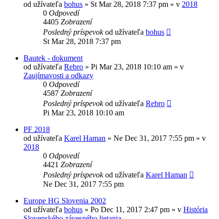
od užívateľa
bohus
»
St Mar 28, 2018 7:37 pm
» v
2018
0
Odpovedí
4405
Zobrazení
Posledný príspevok
od užívateľa
bohus
St Mar 28, 2018 7:37 pm
Bautek - dokument
od užívateľa
Rebro
»
Pi Mar 23, 2018 10:10 am
» v
Zaujímavosti a odkazy
0
Odpovedí
4587
Zobrazení
Posledný príspevok
od užívateľa
Rebro
Pi Mar 23, 2018 10:10 am
PF 2018
od užívateľa
Karel Haman
»
Ne Dec 31, 2017 7:55 pm
» v
2018
0
Odpovedí
4421
Zobrazení
Posledný príspevok
od užívateľa
Karel Haman
Ne Dec 31, 2017 7:55 pm
Europe HG Slovenia 2002
od užívateľa
bohus
»
Po Dec 11, 2017 2:47 pm
» v
História
Slovenského závesného lietania