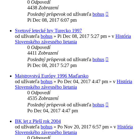
0
Odpovedí
4438
Zobrazení
Posledný príspevok
od užívateľa
bohus
Pi Dec 08, 2017 6:07 pm
Svetové letecké hry Turecko 1997
od užívateľa
bohus
»
Pi Dec 08, 2017 5:27 pm
» v
História
Slovenského závesného lietania
0
Odpovedí
4411
Zobrazení
Posledný príspevok
od užívateľa
bohus
Pi Dec 08, 2017 5:27 pm
Majstrovstvá Európy 1996 Maďarsko
od užívateľa
bohus
»
Po Dec 04, 2017 4:47 pm
» v
História
Slovenského závesného lietania
0
Odpovedí
4535
Zobrazení
Posledný príspevok
od užívateľa
bohus
Po Dec 04, 2017 4:47 pm
BK let z Pleší rok 2004
od užívateľa
bohus
»
Po Nov 20, 2017 6:57 pm
» v
História
Slovenského závesného lietania
0
Odpovedí