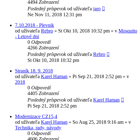
4494
Zobrazení
Posledný príspevok
od užívateľa
jaro
Ne Nov 11, 2018 12:31 pm
7.10.2018 - Plevnik
od užívateľa
Rebro
»
St Okt 10, 2018 10:32 pm
» v
Mosquito
- Letové dni
0
Odpovedí
4266
Zobrazení
Posledný príspevok
od užívateľa
Rebro
St Okt 10, 2018 10:32 pm
Straník 18. 9. 2018
od užívateľa
Karel Haman
»
Pi Sep 21, 2018 2:52 pm
» v
2018
0
Odpovedí
4405
Zobrazení
Posledný príspevok
od užívateľa
Karel Haman
Pi Sep 21, 2018 2:52 pm
Modernizace CZ15,4
od užívateľa
Karel Haman
»
So Aug 25, 2018 9:16 am
» v
Technika, rady, návody
0
Odpovedí
4606
Zobrazení