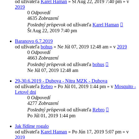
od užívateľa
Karel Haman
»
Št Aug 22, 2019 7:40 pm
» v
2019
0
Odpovedí
4635
Zobrazení
Posledný príspevok
od užívateľa
Karel Haman
Št Aug 22, 2019 7:40 pm
Baranovo 6.7.2019
od užívateľa
bohus
»
Ne Júl 07, 2019 12:48 am
» v
2019
0
Odpovedí
4663
Zobrazení
Posledný príspevok
od užívateľa
bohus
Ne Júl 07, 2019 12:48 am
29-30.6.2019 - Dubova - Nitra MZK - Dubova
od užívateľa
Rebro
»
Po Júl 01, 2019 1:44 pm
» v
Mosquito -
Letové dni
0
Odpovedí
4277
Zobrazení
Posledný príspevok
od užívateľa
Rebro
Po Júl 01, 2019 1:44 pm
Jak řídíme rogalo
od užívateľa
Karel Haman
»
Po Jún 17, 2019 5:07 pm
» v
2019