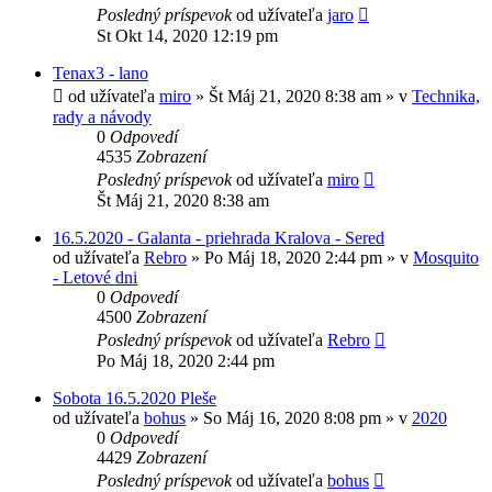
Posledný príspevok
od užívateľa
jaro
St Okt 14, 2020 12:19 pm
Tenax3 - lano
od užívateľa
miro
»
Št Máj 21, 2020 8:38 am
» v
Technika,
rady a návody
0
Odpovedí
4535
Zobrazení
Posledný príspevok
od užívateľa
miro
Št Máj 21, 2020 8:38 am
16.5.2020 - Galanta - priehrada Kralova - Sered
od užívateľa
Rebro
»
Po Máj 18, 2020 2:44 pm
» v
Mosquito
- Letové dni
0
Odpovedí
4500
Zobrazení
Posledný príspevok
od užívateľa
Rebro
Po Máj 18, 2020 2:44 pm
Sobota 16.5.2020 Pleše
od užívateľa
bohus
»
So Máj 16, 2020 8:08 pm
» v
2020
0
Odpovedí
4429
Zobrazení
Posledný príspevok
od užívateľa
bohus