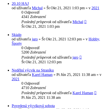
20.10 HAJ
od užívateľa
Michal
»
Št Okt 21, 2021 1:03 pm
» v
2021
0
Odpovedí
4341
Zobrazení
Posledný príspevok
od užívateľa
Michal
Št Okt 21, 2021 1:03 pm
Skialp
od užívateľa
jaro
»
Št Okt 21, 2021 12:03 pm
» v
Hobby,
Športy
0
Odpovedí
5200
Zobrazení
Posledný príspevok
od užívateľa
jaro
Št Okt 21, 2021 12:03 pm
Nedělní výcvik na Straníku
od užívateľa
Karel Haman
»
Pi Jún 25, 2021 11:38 am
» v
2021
0
Odpovedí
4710
Zobrazení
Posledný príspevok
od užívateľa
Karel Haman
Pi Jún 25, 2021 11:38 am
Povedená výcviková sobota