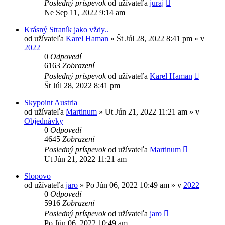
Posledný príspevok
od užívateľa
juraj
Ne Sep 11, 2022 9:14 am
Krásný Straník jako vždy..
od užívateľa
Karel Haman
»
Št Júl 28, 2022 8:41 pm
» v
2022
0
Odpovedí
6163
Zobrazení
Posledný príspevok
od užívateľa
Karel Haman
Št Júl 28, 2022 8:41 pm
Skypoint Austria
od užívateľa
Martinum
»
Ut Jún 21, 2022 11:21 am
» v
Objednávky
0
Odpovedí
4645
Zobrazení
Posledný príspevok
od užívateľa
Martinum
Ut Jún 21, 2022 11:21 am
Slopovo
od užívateľa
jaro
»
Po Jún 06, 2022 10:49 am
» v
2022
0
Odpovedí
5916
Zobrazení
Posledný príspevok
od užívateľa
jaro
Po Jún 06, 2022 10:49 am