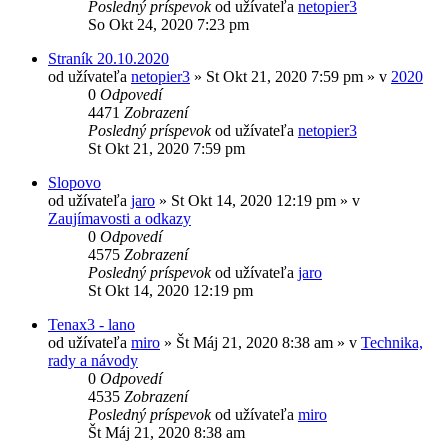
Posledný príspevok
od užívateľa
netopier3
So Okt 24, 2020 7:23 pm
Straník 20.10.2020
od užívateľa
netopier3
»
St Okt 21, 2020 7:59 pm
» v
2020
0
Odpovedí
4471
Zobrazení
Posledný príspevok
od užívateľa
netopier3
St Okt 21, 2020 7:59 pm
Slopovo
od užívateľa
jaro
»
St Okt 14, 2020 12:19 pm
» v
Zaujímavosti a odkazy
0
Odpovedí
4575
Zobrazení
Posledný príspevok
od užívateľa
jaro
St Okt 14, 2020 12:19 pm
Tenax3 - lano
od užívateľa
miro
»
Št Máj 21, 2020 8:38 am
» v
Technika,
rady a návody
0
Odpovedí
4535
Zobrazení
Posledný príspevok
od užívateľa
miro
Št Máj 21, 2020 8:38 am