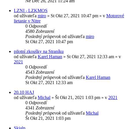
Ne Dec 26, 2021 11:24 am
LZNI - LZKMOS
od užívateľa
miro
»
St Okt 27, 2021 10:47 pm
» v
Motorové
lietanie v Nitre
0
Odpovedí
4580
Zobrazení
Posledný príspevok
od užívateľa
miro
St Okt 27, 2021 10:47 pm
pilotní zkoušky na Straníku
od užívateľa
Karel Haman
»
St Okt 27, 2021 12:33 am
» v
2021
0
Odpovedí
4543
Zobrazení
Posledný príspevok
od užívateľa
Karel Haman
St Okt 27, 2021 12:33 am
20.10 HAJ
od užívateľa
Michal
»
Št Okt 21, 2021 1:03 pm
» v
2021
0
Odpovedí
4341
Zobrazení
Posledný príspevok
od užívateľa
Michal
Št Okt 21, 2021 1:03 pm
Skialp