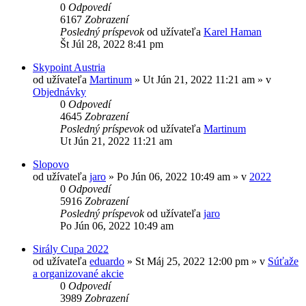
0
Odpovedí
6167
Zobrazení
Posledný príspevok
od užívateľa
Karel Haman
Št Júl 28, 2022 8:41 pm
Skypoint Austria
od užívateľa
Martinum
»
Ut Jún 21, 2022 11:21 am
» v
Objednávky
0
Odpovedí
4645
Zobrazení
Posledný príspevok
od užívateľa
Martinum
Ut Jún 21, 2022 11:21 am
Slopovo
od užívateľa
jaro
»
Po Jún 06, 2022 10:49 am
» v
2022
0
Odpovedí
5916
Zobrazení
Posledný príspevok
od užívateľa
jaro
Po Jún 06, 2022 10:49 am
Sirály Cupa 2022
od užívateľa
eduardo
»
St Máj 25, 2022 12:00 pm
» v
Súťaže
a organizované akcie
0
Odpovedí
3989
Zobrazení