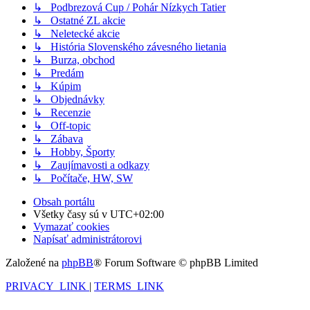
↳ Podbrezová Cup / Pohár Nízkych Tatier
↳ Ostatné ZL akcie
↳ Neletecké akcie
↳ História Slovenského závesného lietania
↳ Burza, obchod
↳ Predám
↳ Kúpim
↳ Objednávky
↳ Recenzie
↳ Off-topic
↳ Zábava
↳ Hobby, Športy
↳ Zaujímavosti a odkazy
↳ Počítače, HW, SW
Obsah portálu
Všetky časy sú v
UTC+02:00
Vymazať cookies
Napísať administrátorovi
Založené na
phpBB
® Forum Software © phpBB Limited
PRIVACY_LINK
|
TERMS_LINK