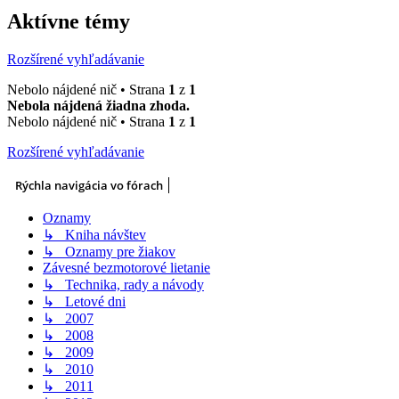
Aktívne témy
Rozšírené vyhľadávanie
Nebolo nájdené nič • Strana
1
z
1
Nebola nájdená žiadna zhoda.
Nebolo nájdené nič • Strana
1
z
1
Rozšírené vyhľadávanie
Rýchla navigácia vo fórach
Oznamy
↳ Kniha návštev
↳ Oznamy pre žiakov
Závesné bezmotorové lietanie
↳ Technika, rady a návody
↳ Letové dni
↳ 2007
↳ 2008
↳ 2009
↳ 2010
↳ 2011