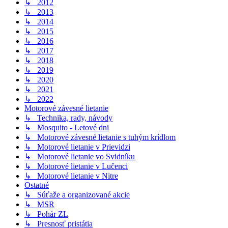
↳ 2012
↳ 2013
↳ 2014
↳ 2015
↳ 2016
↳ 2017
↳ 2018
↳ 2019
↳ 2020
↳ 2021
↳ 2022
Motorové závesné lietanie
↳ Technika, rady, návody
↳ Mosquito - Letové dni
↳ Motorové závesné lietanie s tuhým krídlom
↳ Motorové lietanie v Prievidzi
↳ Motorové lietanie vo Svidníku
↳ Motorové lietanie v Lučenci
↳ Motorové lietanie v Nitre
Ostatné
↳ Súťaže a organizované akcie
↳ MSR
↳ Pohár ZL
↳ Presnosť pristátia