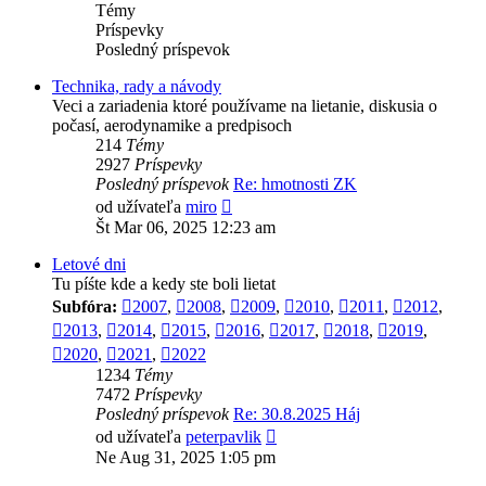
Témy
Príspevky
Posledný príspevok
Technika, rady a návody
Veci a zariadenia ktoré použí­vame na lietanie, diskusia o
počasí, aerodynamike a predpisoch
214
Témy
2927
Príspevky
Posledný príspevok
Re: hmotnosti ZK
Zobraziť
od užívateľa
miro
posledný
Št Mar 06, 2025 12:23 am
príspevok
Letové dni
Tu píśte kde a kedy ste boli lietat
Subfóra:
2007
,
2008
,
2009
,
2010
,
2011
,
2012
,
2013
,
2014
,
2015
,
2016
,
2017
,
2018
,
2019
,
2020
,
2021
,
2022
1234
Témy
7472
Príspevky
Posledný príspevok
Re: 30.8.2025 Háj
Zobraziť
od užívateľa
peterpavlik
posledný
Ne Aug 31, 2025 1:05 pm
príspevok