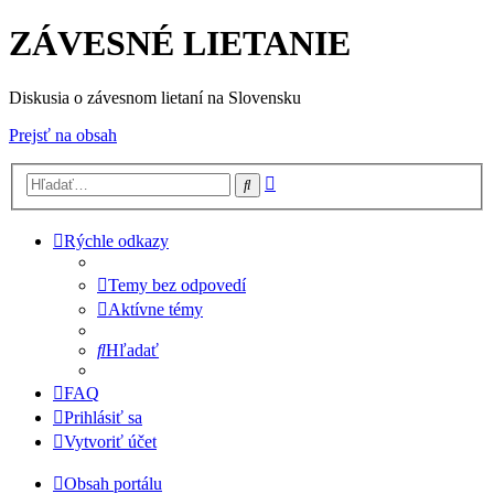
ZÁVESNÉ LIETANIE
Diskusia o závesnom lietaní na Slovensku
Prejsť na obsah
Rozšírené
Hľadať
vyhľadávanie
Rýchle odkazy
Temy bez odpovedí
Aktívne témy
Hľadať
FAQ
Prihlásiť sa
Vytvoriť účet
Obsah portálu