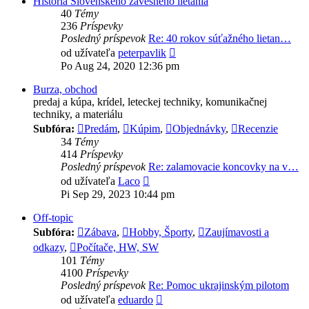
História Slovenského závesného lietania
40
Témy
236
Príspevky
Posledný príspevok
Re: 40 rokov súťažného lietan…
Zobraziť
od užívateľa
peterpavlik
posledný
Po Aug 24, 2020 12:36 pm
príspevok
Burza, obchod
predaj a kúpa, krí­del, leteckej techniky, komunikačnej
techniky, a materiálu
Subfóra:
Predám
,
Kúpim
,
Objednávky
,
Recenzie
34
Témy
414
Príspevky
Posledný príspevok
Re: zalamovacie koncovky na v…
Zobraziť
od užívateľa
Laco
posledný
Pi Sep 29, 2023 10:44 pm
príspevok
Off-topic
Subfóra:
Zábava
,
Hobby, Športy
,
Zaujímavosti a
odkazy
,
Počítače, HW, SW
101
Témy
4100
Príspevky
Posledný príspevok
Re: Pomoc ukrajinským pilotom
Zobraziť
od užívateľa
eduardo