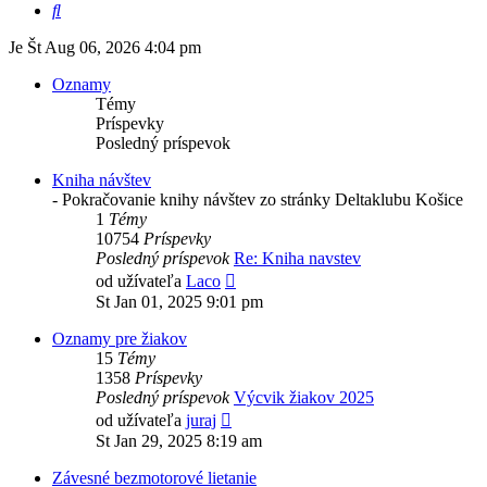
Hľadať
Je Št Aug 06, 2026 4:04 pm
Oznamy
Témy
Príspevky
Posledný príspevok
Kniha návštev
- Pokračovanie knihy návštev zo stránky Deltaklubu Košice
1
Témy
10754
Príspevky
Posledný príspevok
Re: Kniha navstev
Zobraziť
od užívateľa
Laco
posledný
St Jan 01, 2025 9:01 pm
príspevok
Oznamy pre žiakov
15
Témy
1358
Príspevky
Posledný príspevok
Výcvik žiakov 2025
Zobraziť
od užívateľa
juraj
posledný
St Jan 29, 2025 8:19 am
príspevok
Závesné bezmotorové lietanie