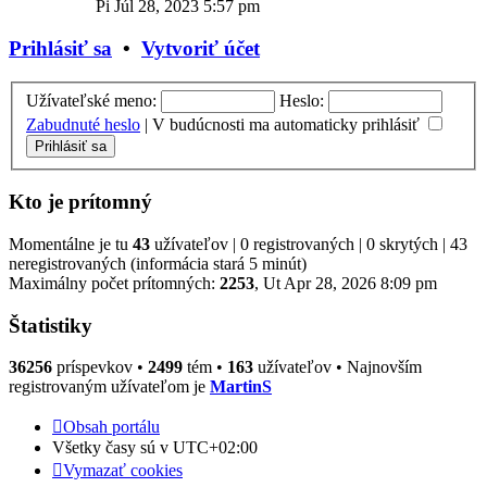
posledný
Pi Júl 28, 2023 5:57 pm
príspevok
Prihlásiť sa
•
Vytvoriť účet
Užívateľské meno:
Heslo:
Zabudnuté heslo
|
V budúcnosti ma automaticky prihlásiť
Kto je prítomný
Momentálne je tu
43
užívateľov | 0 registrovaných | 0 skrytých | 43
neregistrovaných (informácia stará 5 minút)
Maximálny počet prítomných:
2253
, Ut Apr 28, 2026 8:09 pm
Štatistiky
36256
príspevkov •
2499
tém •
163
užívateľov • Najnovším
registrovaným užívateľom je
MartinS
Obsah portálu
Všetky časy sú v
UTC+02:00
Vymazať cookies