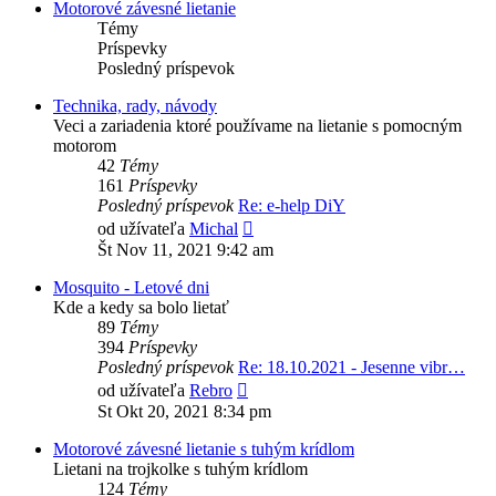
Motorové závesné lietanie
Témy
Príspevky
Posledný príspevok
Technika, rady, návody
Veci a zariadenia ktoré použí­vame na lietanie s pomocným
motorom
42
Témy
161
Príspevky
Posledný príspevok
Re: e-help DiY
Zobraziť
od užívateľa
Michal
posledný
Št Nov 11, 2021 9:42 am
príspevok
Mosquito - Letové dni
Kde a kedy sa bolo lietať
89
Témy
394
Príspevky
Posledný príspevok
Re: 18.10.2021 - Jesenne vibr…
Zobraziť
od užívateľa
Rebro
posledný
St Okt 20, 2021 8:34 pm
príspevok
Motorové závesné lietanie s tuhým krídlom
Lietani na trojkolke s tuhým krí­dlom
124
Témy