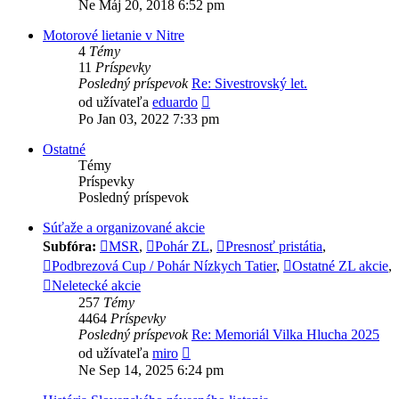
posledný
Ne Máj 20, 2018 6:52 pm
príspevok
Motorové lietanie v Nitre
4
Témy
11
Príspevky
Posledný príspevok
Re: Sivestrovský let.
Zobraziť
od užívateľa
eduardo
posledný
Po Jan 03, 2022 7:33 pm
príspevok
Ostatné
Témy
Príspevky
Posledný príspevok
Súťaže a organizované akcie
Subfóra:
MSR
,
Pohár ZL
,
Presnosť pristátia
,
Podbrezová Cup / Pohár Nízkych Tatier
,
Ostatné ZL akcie
,
Neletecké akcie
257
Témy
4464
Príspevky
Posledný príspevok
Re: Memoriál Vilka Hlucha 2025
Zobraziť
od užívateľa
miro
posledný
Ne Sep 14, 2025 6:24 pm
príspevok