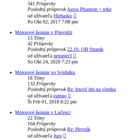
341
Príspevky
Posledný príspevok
Aeros Phantom + trike
Zobraziť
od užívateľa
Hlebasko
posledný
Po Okt 02, 2017 7:08 pm
príspevok
Motorové lietanie v Prievidzi
13
Témy
42
Príspevky
Posledný príspevok
22.10. OB Stranik
Zobraziť
od užívateľa
netopier3
posledný
So Okt 24, 2020 7:23 pm
príspevok
Motorové lietanie vo Svidníku
18
Témy
132
Príspevky
Posledný príspevok
Re: letové dni na vírniku
Zobraziť
od užívateľa
eatngo
posledný
Št Feb 01, 2018 8:22 pm
príspevok
Motorové lietanie v Lučenci
22
Témy
104
Príspevky
Posledný príspevok
Re: Plevník
Zobraziť
od užívateľa
Juro