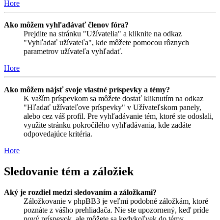
Hore
Ako môžem vyhľadávať členov fóra?
Prejdite na stránku "Užívatelia" a kliknite na odkaz
"Vyhľadať užívateľa", kde môžete pomocou rôznych
parametrov užívateľa vyhľadať.
Hore
Ako môžem nájsť svoje vlastné príspevky a témy?
K vaším príspevkom sa môžete dostať kliknutím na odkaz
"Hľadať užívateľove príspevky" v Užívateľskom panely,
alebo cez váš profil. Pre vyhľadávanie tém, ktoré ste odoslali,
využite stránku pokročilého vyhľadávania, kde zadáte
odpovedajúce kritéria.
Hore
Sledovanie tém a záložiek
Aký je rozdiel medzi sledovaním a záložkami?
Záložkovanie v phpBB3 je veľmi podobné záložkám, ktoré
poznáte z vášho prehliadača. Nie ste upozornený, keď príde
nový príspevok, ale môžete sa kedykoľvek do témy