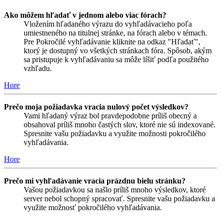
Ako môžem hľadať v jednom alebo viac fórach?
Vložením hľadaného výrazu do vyhľadávacieho poľa
umiestneného na titulnej stránke, na fórach alebo v témach.
Pre Pokročilé vyhľadávanie kliknite na odkaz "Hľadať",
ktorý je dostupný vo všetkých stránkach fóra. Spôsob, akým
sa pristupuje k vyhľadávaniu sa môže líšiť podľa použitého
vzhľadu.
Hore
Prečo moja požiadavka vracia nulový počet výsledkov?
Vami hľadaný výraz bol pravdepodobne príliš obecný a
obsahoval príliš mnoho častých slov, ktoré nie sú indexované.
Spresnite vašu požiadavku a využite možnosti pokročilého
vyhľadávania.
Hore
Prečo mi vyhľadávanie vracia prázdnu bielu stránku?
Vašou požiadavkou sa našlo príliš mnoho výsledkov, ktoré
server nebol schopný spracovať. Spresnite vašu požiadavku a
využite možnosť pokročilého vyhľadávania.