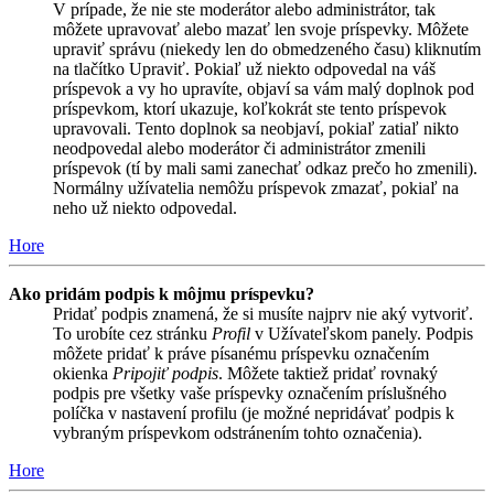
V prípade, že nie ste moderátor alebo administrátor, tak
môžete upravovať alebo mazať len svoje príspevky. Môžete
upraviť správu (niekedy len do obmedzeného času) kliknutím
na tlačítko Upraviť. Pokiaľ už niekto odpovedal na váš
príspevok a vy ho upravíte, objaví sa vám malý doplnok pod
príspevkom, ktorí ukazuje, koľkokrát ste tento príspevok
upravovali. Tento doplnok sa neobjaví, pokiaľ zatiaľ nikto
neodpovedal alebo moderátor či administrátor zmenili
príspevok (tí by mali sami zanechať odkaz prečo ho zmenili).
Normálny užívatelia nemôžu príspevok zmazať, pokiaľ na
neho už niekto odpovedal.
Hore
Ako pridám podpis k môjmu príspevku?
Pridať podpis znamená, že si musíte najprv nie aký vytvoriť.
To urobíte cez stránku
Profil
v Užívateľskom panely. Podpis
môžete pridať k práve písanému príspevku označením
okienka
Pripojiť podpis
. Môžete taktiež pridať rovnaký
podpis pre všetky vaše príspevky označením príslušného
políčka v nastavení profilu (je možné nepridávať podpis k
vybraným príspevkom odstránením tohto označenia).
Hore