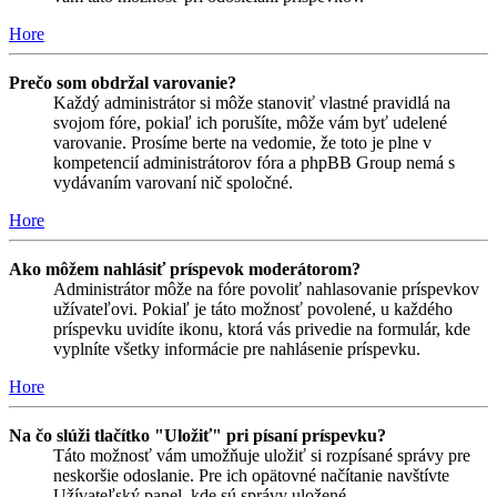
Hore
Prečo som obdržal varovanie?
Každý administrátor si môže stanoviť vlastné pravidlá na
svojom fóre, pokiaľ ich porušíte, môže vám byť udelené
varovanie. Prosíme berte na vedomie, že toto je plne v
kompetencií administrátorov fóra a phpBB Group nemá s
vydávaním varovaní nič spoločné.
Hore
Ako môžem nahlásiť príspevok moderátorom?
Administrátor môže na fóre povoliť nahlasovanie príspevkov
užívateľovi. Pokiaľ je táto možnosť povolené, u každého
príspevku uvidíte ikonu, ktorá vás privedie na formulár, kde
vyplníte všetky informácie pre nahlásenie príspevku.
Hore
Na čo slúži tlačítko "Uložiť" pri písaní príspevku?
Táto možnosť vám umožňuje uložiť si rozpísané správy pre
neskoršie odoslanie. Pre ich opätovné načítanie navštívte
Užívateľský panel, kde sú správy uložené.