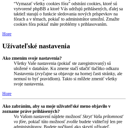
“Vymazať všetky cookies fóra” odstráni cookies, ktoré sú
vytvorené phpBB a ktoré Vás udržujú prihlásených, ďalej sa
taktiež starajú o funkcie sledovania nových príspevkov na
fórach a v témach, pokiaľ to administrátor umožní. Zmažte
cookies fóra pokiaľ máte problémy s prihlasovaním.
Hore
Užívateľské nastavenia
Ako zmením svoje nastavenia?
Všetky Vaše nastavenia (pokiaľ ste zaregistrovaný) sú
uložené v databáze. Ku zmene stačí stlačiť tlačítko odkazu
Nastavenia (zvyčajne sa objavuje na hornej časti stránky, ale
nemusí to byť pravidlom). Takto si môžete zmeniť všetky
svoje nastavenia.
Hore
Ako zabránim, aby sa moje užívateľské meno objavilo v
zozname práve prihlásených?
Vo Vašom nastavení nájdete možnosť
Skryť Vašu prítomnosť
vo fóre
, pokiaľ túto možnosť
zvolíte
budete viditeľný len pre
administrátorov. Budete počítaný ako skrytý užívateľ.