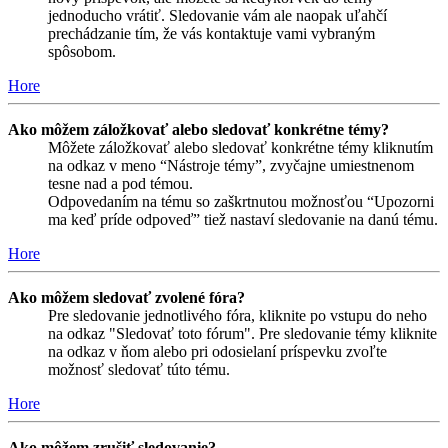
jednoducho vrátiť. Sledovanie vám ale naopak uľahčí
prechádzanie tím, že vás kontaktuje vami vybraným
spôsobom.
Hore
Ako môžem záložkovať alebo sledovať konkrétne témy?
Môžete záložkovať alebo sledovať konkrétne témy kliknutím
na odkaz v meno “Nástroje témy”, zvyčajne umiestnenom
tesne nad a pod témou.
Odpovedaním na tému so zaškrtnutou možnosťou “Upozorni
ma keď príde odpoveď” tiež nastaví sledovanie na danú tému.
Hore
Ako môžem sledovať zvolené fóra?
Pre sledovanie jednotlivého fóra, kliknite po vstupu do neho
na odkaz "Sledovať toto fórum". Pre sledovanie témy kliknite
na odkaz v ňom alebo pri odosielaní príspevku zvoľte
možnosť sledovať túto tému.
Hore
Ako môžem zrušiť sledovanie?