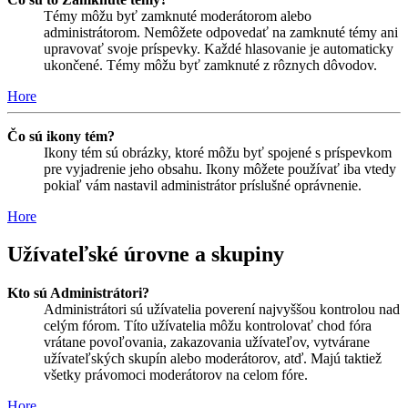
Témy môžu byť zamknuté moderátorom alebo
administrátorom. Nemôžete odpovedať na zamknuté témy ani
upravovať svoje príspevky. Každé hlasovanie je automaticky
ukončené. Témy môžu byť zamknuté z rôznych dôvodov.
Hore
Čo sú ikony tém?
Ikony tém sú obrázky, ktoré môžu byť spojené s príspevkom
pre vyjadrenie jeho obsahu. Ikony môžete používať iba vtedy
pokiaľ vám nastavil administrátor príslušné oprávnenie.
Hore
Užívateľské úrovne a skupiny
Kto sú Administrátori?
Administrátori sú užívatelia poverení najvyššou kontrolou nad
celým fórom. Títo užívatelia môžu kontrolovať chod fóra
vrátane povoľovania, zakazovania užívateľov, vytvárane
užívateľských skupín alebo moderátorov, atď. Majú taktiež
všetky právomoci moderátorov na celom fóre.
Hore