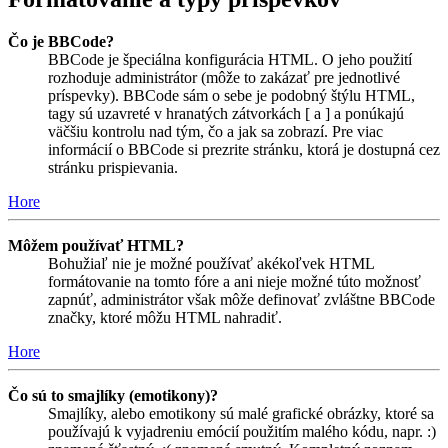
Čo je BBCode?
BBCode je špeciálna konfigurácia HTML. O jeho použití
rozhoduje administrátor (môže to zakázať pre jednotlivé
príspevky). BBCode sám o sebe je podobný štýlu HTML,
tagy sú uzavreté v hranatých zátvorkách [ a ] a ponúkajú
väčšiu kontrolu nad tým, čo a jak sa zobrazí. Pre viac
informácií o BBCode si prezrite stránku, ktorá je dostupná cez
stránku prispievania.
Hore
Môžem používať HTML?
Bohužiaľ nie je možné používať akékoľvek HTML
formátovanie na tomto fóre a ani nieje možné túto možnosť
zapnúť, administrátor však môže definovať zvláštne BBCode
značky, ktoré môžu HTML nahradiť.
Hore
Čo sú to smajlíky (emotikony)?
Smajlíky, alebo emotikony sú malé grafické obrázky, ktoré sa
používajú k vyjadreniu emócií použitím malého kódu, napr. :)