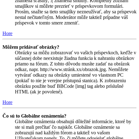
znamená šťastný, :( znamená smutný. Kompletný zoznam
smajlíkov si môžete prezrieť v príspevkovom formulári.
Prosím, snažte sa tieto smajlíky nezneužívať, aby sa príspevok
nestal nečitateľným. Moderátor môže taktiež prípadne váš
príspevok v tomto smere zmeniť.
Hore
Môžem pridávať obrázky?
Obrázky sa môžu zobrazovať vo vašich príspevkoch, keďže v
súčasnej dobe neexistuje žiadna funkcia k nahraniu obrázkov
priamo na fórum. Z tohto dôvodu musíte zadať na obrázok
odkaz, napr. http://www.stránk.xx/obrazok.jpg. Nemôžete
vytvárať odkazy na obrázky umiestené vo vlastnom PC
(pokiaľ to nie je verejne prístupná stanica). K zobrazeniu
obrázku použite buď BBCode [img] tag alebo príslušné
HTML (ak je povolené).
Hore
Čo sú to Globálne oznámenia?
Globálne oznámenia obsahujú dôležité informácie, ktoré by
ste si mali prečítať čo najskôr. Globálne oznámenie sa
zobrazujú nad každým fórom a taktiež vo vašom
Užívateľskom panely. To, či môžete odosielať globálne