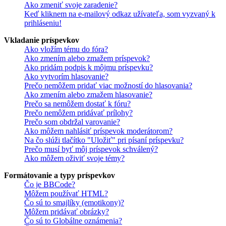
Ako zmeniť svoje zaradenie?
Keď kliknem na e-mailový odkaz užívateľa, som vyzvaný k
prihláseniu!
Vkladanie príspevkov
Ako vložím tému do fóra?
Ako zmením alebo zmažem príspevok?
Ako pridám podpis k môjmu príspevku?
Ako vytvorím hlasovanie?
Prečo nemôžem pridať viac možností do hlasovania?
Ako zmením alebo zmažem hlasovanie?
Prečo sa nemôžem dostať k fóru?
Prečo nemôžem pridávať prílohy?
Prečo som obdržal varovanie?
Ako môžem nahlásiť príspevok moderátorom?
Na čo slúži tlačítko "Uložiť" pri písaní príspevku?
Prečo musí byť môj príspevok schválený?
Ako môžem oživiť svoje témy?
Formátovanie a typy príspevkov
Čo je BBCode?
Môžem používať HTML?
Čo sú to smajlíky (emotikony)?
Môžem pridávať obrázky?
Čo sú to Globálne oznámenia?