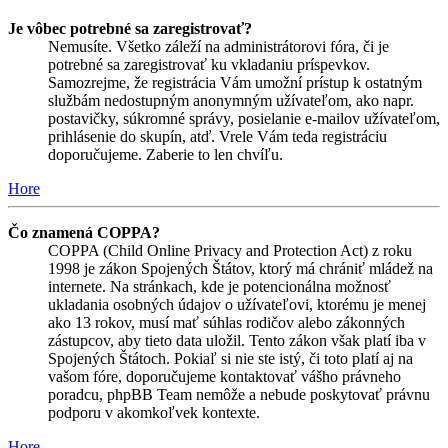
Je vôbec potrebné sa zaregistrovať?
Nemusíte. Všetko záleží na administrátorovi fóra, či je
potrebné sa zaregistrovať ku vkladaniu príspevkov.
Samozrejme, že registrácia Vám umožní prístup k ostatným
službám nedostupným anonymným užívateľom, ako napr.
postavičky, súkromné správy, posielanie e-mailov užívateľom,
prihlásenie do skupín, atď. Vrele Vám teda registráciu
doporučujeme. Zaberie to len chvíľu.
Hore
Čo znamená COPPA?
COPPA (Child Online Privacy and Protection Act) z roku
1998 je zákon Spojených Štátov, ktorý má chrániť mládež na
internete. Na stránkach, kde je potencionálna možnosť
ukladania osobných údajov o užívateľovi, ktorému je menej
ako 13 rokov, musí mať súhlas rodičov alebo zákonných
zástupcov, aby tieto data uložil. Tento zákon však platí iba v
Spojených Štátoch. Pokiaľ si nie ste istý, či toto platí aj na
vašom fóre, doporučujeme kontaktovať vášho právneho
poradcu, phpBB Team nemôže a nebude poskytovať právnu
podporu v akomkoľvek kontexte.
Hore