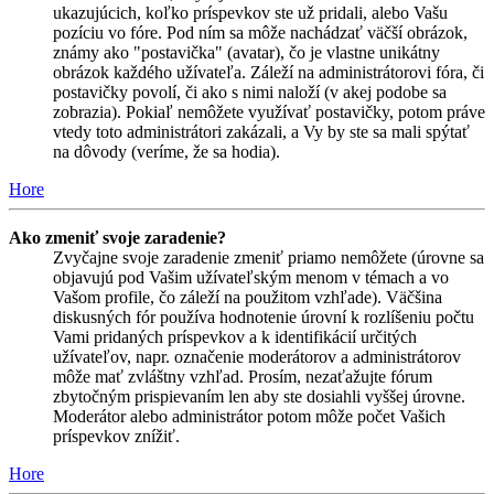
ukazujúcich, koľko príspevkov ste už pridali, alebo Vašu
pozíciu vo fóre. Pod ním sa môže nachádzať väčší obrázok,
známy ako "postavička" (avatar), čo je vlastne unikátny
obrázok každého užívateľa. Záleží na administrátorovi fóra, či
postavičky povolí, či ako s nimi naloží (v akej podobe sa
zobrazia). Pokiaľ nemôžete využívať postavičky, potom práve
vtedy toto administrátori zakázali, a Vy by ste sa mali spýtať
na dôvody (veríme, že sa hodia).
Hore
Ako zmeniť svoje zaradenie?
Zvyčajne svoje zaradenie zmeniť priamo nemôžete (úrovne sa
objavujú pod Vašim užívateľským menom v témach a vo
Vašom profile, čo záleží na použitom vzhľade). Väčšina
diskusných fór používa hodnotenie úrovní k rozlíšeniu počtu
Vami pridaných príspevkov a k identifikácií určitých
užívateľov, napr. označenie moderátorov a administrátorov
môže mať zvláštny vzhľad. Prosím, nezaťažujte fórum
zbytočným prispievaním len aby ste dosiahli vyššej úrovne.
Moderátor alebo administrátor potom môže počet Vašich
príspevkov znížiť.
Hore