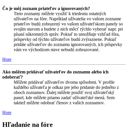
Čo je môj zoznam priateľov a ignorovaných?
Tieto zoznamy môžete využiť k triedeniu ostatných
užívateľov na fóre. Napríklad užívatelia vo vašom zozname
priateľov budú zobrazený vo vašom užívateľskom panely so
svojím stavom a budete z nich môcť rýchlo vyberať napr. pri
písaní súkromných správ. Pokiaľ to umožňuje vzhľad fóra,
príspevky od týchto užívateľov budú zvýraznene. Pokiaľ
pridáte užívateľov do zoznamu ignorovaných, ich príspevky
vám vo východzom stave nebudú zobrazované.
Hore
Ako môžem pridávať užívateľov do zoznamu alebo ich
odoberať?
Môžete pridávať užívateľov dvoma spôsobmi. V profile
každého užívateľa je odkaz pre jeho pridanie do jedného z
oboch zoznamov. Ďalej môžete použiť svoj užívateľský
panel, kde môžete priamo zadať užívateľské mená. Sem
taktiež môžete odobrať členov z vašich zoznamov.
Hore
Hľadanie na fóre