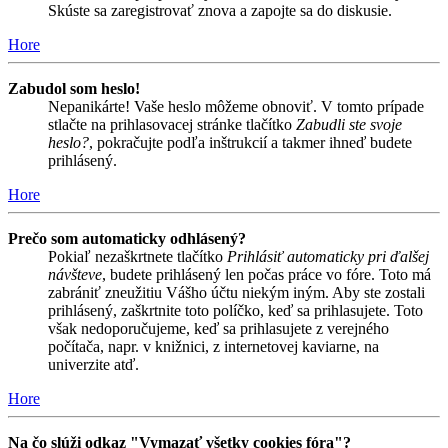
Skúste sa zaregistrovať znova a zapojte sa do diskusie.
Hore
Zabudol som heslo!
Nepanikárte! Vaše heslo môžeme obnoviť. V tomto prípade
stlačte na prihlasovacej stránke tlačítko
Zabudli ste svoje
heslo?
, pokračujte podľa inštrukcií a takmer ihneď budete
prihlásený.
Hore
Prečo som automaticky odhlásený?
Pokiaľ nezaškrtnete tlačítko
Prihlásiť automaticky pri ďalšej
návšteve
, budete prihlásený len počas práce vo fóre. Toto má
zabrániť zneužitiu Vášho účtu niekým iným. Aby ste zostali
prihlásený, zaškrtnite toto políčko, keď sa prihlasujete. Toto
však nedoporučujeme, keď sa prihlasujete z verejného
počítača, napr. v knižnici, z internetovej kaviarne, na
univerzite atď.
Hore
Na čo slúži odkaz "Vymazať všetky cookies fóra"?