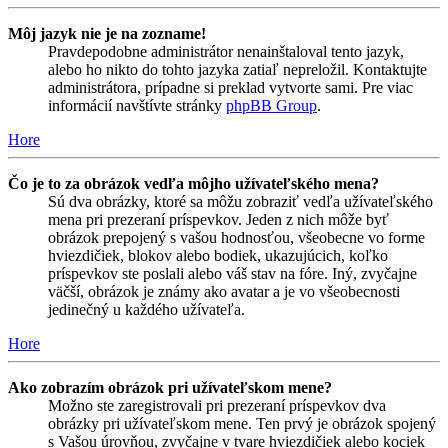
Môj jazyk nie je na zozname!
Pravdepodobne administrátor nenainštaloval tento jazyk,
alebo ho nikto do tohto jazyka zatiaľ nepreložil. Kontaktujte
administrátora, prípadne si preklad vytvorte sami. Pre viac
informácií navštívte stránky
phpBB Group
.
Hore
Čo je to za obrázok vedľa môjho užívateľského mena?
Sú dva obrázky, ktoré sa môžu zobraziť vedľa užívateľského
mena pri prezeraní príspevkov. Jeden z nich môže byť
obrázok prepojený s vašou hodnosťou, všeobecne vo forme
hviezdičiek, blokov alebo bodiek, ukazujúcich, koľko
príspevkov ste poslali alebo váš stav na fóre. Iný, zvyčajne
väčší, obrázok je známy ako avatar a je vo všeobecnosti
jedinečný u každého užívateľa.
Hore
Ako zobrazím obrázok pri užívateľskom mene?
Možno ste zaregistrovali pri prezeraní príspevkov dva
obrázky pri užívateľskom mene. Ten prvý je obrázok spojený
s Vašou úrovňou, zvyčajne v tvare hviezdičiek alebo kociek