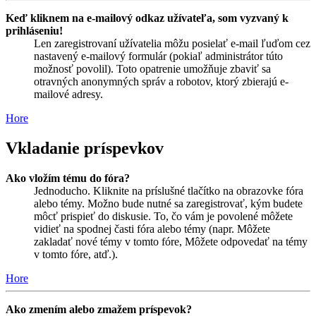
Keď kliknem na e-mailový odkaz užívateľa, som vyzvaný k
prihláseniu!
Len zaregistrovaní užívatelia môžu posielať e-mail ľuďom cez
nastavený e-mailový formulár (pokiaľ administrátor túto
možnosť povolil). Toto opatrenie umožňuje zbaviť sa
otravných anonymných správ a robotov, ktorý zbierajú e-
mailové adresy.
Hore
Vkladanie príspevkov
Ako vložím tému do fóra?
Jednoducho. Kliknite na príslušné tlačítko na obrazovke fóra
alebo témy. Možno bude nutné sa zaregistrovať, kým budete
môcť prispieť do diskusie. To, čo vám je povolené môžete
vidieť na spodnej časti fóra alebo témy (napr. Môžete
zakladať nové témy v tomto fóre, Môžete odpovedať na témy
v tomto fóre, atď.).
Hore
Ako zmením alebo zmažem príspevok?