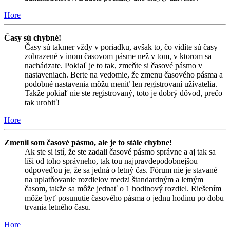
Hore
Časy sú chybné!
Časy sú takmer vždy v poriadku, avšak to, čo vidíte sú časy
zobrazené v inom časovom pásme než v tom, v ktorom sa
nachádzate. Pokiaľ je to tak, zmeňte si časové pásmo v
nastaveniach. Berte na vedomie, že zmenu časového pásma a
podobné nastavenia môžu meniť len registrovaní užívatelia.
Takže pokiaľ nie ste registrovaný, toto je dobrý dôvod, prečo
tak urobiť!
Hore
Zmenil som časové pásmo, ale je to stále chybne!
Ak ste si istí, že ste zadali časové pásmo správne a aj tak sa
líši od toho správneho, tak tou najpravdepodobnejšou
odpoveďou je, že sa jedná o letný čas. Fórum nie je stavané
na uplatňovanie rozdielov medzi štandardným a letným
časom, takže sa môže jednať o 1 hodinový rozdiel. Riešením
môže byť posunutie časového pásma o jednu hodinu po dobu
trvania letného času.
Hore