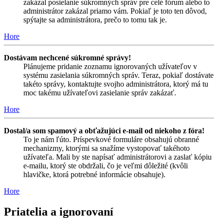
zakázal posielanie súkromných správ pre celé fórum alebo to
administrátor zakázal priamo vám. Pokiaľ je toto ten dôvod,
spýtajte sa administrátora, prečo to tomu tak je.
Hore
Dostávam nechcené súkromné správy!
Plánujeme pridanie zoznamu ignorovaných užívateľov v
systému zasielania súkromných správ. Teraz, pokiaľ dostávate
takéto správy, kontaktujte svojho administrátora, ktorý má tu
moc takému užívateľovi zasielanie správ zakázať.
Hore
Dostal/a som spamový a obťažujúci e-mail od niekoho z fóra!
To je nám ľúto. Príspevkové formuláre obsahujú obranné
mechanizmy, ktorými sa snažíme vystopovať takéhoto
užívateľa. Mali by ste napísať administrátorovi a zaslať kópiu
e-mailu, ktorý ste obdržali, čo je veľmi dôležité (kvôli
hlavičke, ktorá potrebné informácie obsahuje).
Hore
Priatelia a ignorovaní