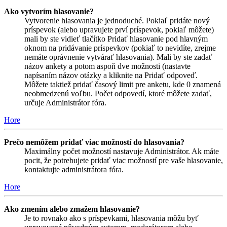
Ako vytvorím hlasovanie?
Vytvorenie hlasovania je jednoduché. Pokiaľ pridáte nový
príspevok (alebo upravujete prví príspevok, pokiaľ môžete)
mali by ste vidieť tlačítko Pridať hlasovanie pod hlavným
oknom na pridávanie príspevkov (pokiaľ to nevidíte, zrejme
nemáte oprávnenie vytvárať hlasovania). Mali by ste zadať
názov ankety a potom aspoň dve možnosti (nastavte
napísaním názov otázky a kliknite na Pridať odpoveď.
Môžete taktiež pridať časový limit pre anketu, kde 0 znamená
neobmedzenú voľbu. Počet odpovedí, ktoré môžete zadať,
určuje Administrátor fóra.
Hore
Prečo nemôžem pridať viac možností do hlasovania?
Maximálny počet možností nastavuje Administrátor. Ak máte
pocit, že potrebujete pridať viac možností pre vaše hlasovanie,
kontaktujte administrátora fóra.
Hore
Ako zmením alebo zmažem hlasovanie?
Je to rovnako ako s príspevkami, hlasovania môžu byť