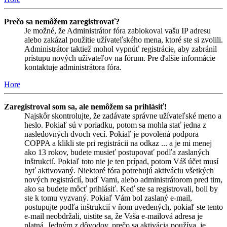
Prečo sa nemôžem zaregistrovať?
Je možné, že Administrátor fóra zablokoval vašu IP adresu
alebo zakázal použitie užívateľského mena, ktoré ste si zvolili.
Administrátor taktiež mohol vypnúť registrácie, aby zabránil
prístupu nových užívateľov na fórum. Pre ďalšie informácie
kontaktuje administrátora fóra.
Hore
Zaregistroval som sa, ale nemôžem sa prihlásiť!
Najskôr skontrolujte, že zadávate správne užívateľské meno a
heslo. Pokiaľ sú v poriadku, potom sa mohla stať jedna z
nasledovných dvoch vecí. Pokiaľ je povolená podpora
COPPA a klikli ste pri registrácii na odkaz ... a je mi menej
ako 13 rokov, budete musieť postupovať podľa zaslaných
inštrukcií. Pokiaľ toto nie je ten prípad, potom Váš účet musí
byť aktivovaný. Niektoré fóra potrebujú aktiváciu všetkých
nových registrácií, buď Vami, alebo administrátorom pred tim,
ako sa budete môcť prihlásiť. Keď ste sa registrovali, boli by
ste k tomu vyzvaný. Pokiaľ Vám bol zaslaný e-mail,
postupujte podľa inštrukcií v ňom uvedených, pokiaľ ste tento
e-mail neobdržali, uistite sa, že Vaša e-mailová adresa je
platná. Jedným z dôvodov, prečo sa aktivácia používa, je