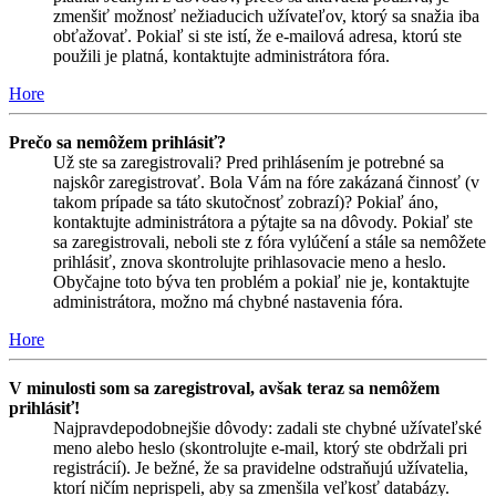
zmenšiť možnosť nežiaducich užívateľov, ktorý sa snažia iba
obťažovať. Pokiaľ si ste istí, že e-mailová adresa, ktorú ste
použili je platná, kontaktujte administrátora fóra.
Hore
Prečo sa nemôžem prihlásiť?
Už ste sa zaregistrovali? Pred prihlásením je potrebné sa
najskôr zaregistrovať. Bola Vám na fóre zakázaná činnosť (v
takom prípade sa táto skutočnosť zobrazí)? Pokiaľ áno,
kontaktujte administrátora a pýtajte sa na dôvody. Pokiaľ ste
sa zaregistrovali, neboli ste z fóra vylúčení a stále sa nemôžete
prihlásiť, znova skontrolujte prihlasovacie meno a heslo.
Obyčajne toto býva ten problém a pokiaľ nie je, kontaktujte
administrátora, možno má chybné nastavenia fóra.
Hore
V minulosti som sa zaregistroval, avšak teraz sa nemôžem
prihlásiť!
Najpravdepodobnejšie dôvody: zadali ste chybné užívateľské
meno alebo heslo (skontrolujte e-mail, ktorý ste obdržali pri
registrácií). Je bežné, že sa pravidelne odstraňujú užívatelia,
ktorí ničím neprispeli, aby sa zmenšila veľkosť databázy.