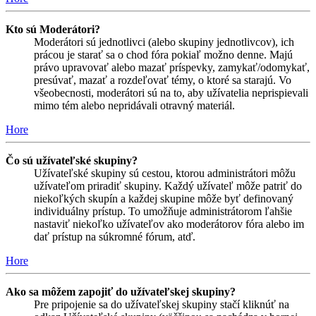
Kto sú Moderátori?
Moderátori sú jednotlivci (alebo skupiny jednotlivcov), ich
prácou je starať sa o chod fóra pokiaľ možno denne. Majú
právo upravovať alebo mazať príspevky, zamykať/odomykať,
presúvať, mazať a rozdeľovať témy, o ktoré sa starajú. Vo
všeobecnosti, moderátori sú na to, aby užívatelia neprispievali
mimo tém alebo nepridávali otravný materiál.
Hore
Čo sú užívateľské skupiny?
Užívateľské skupiny sú cestou, ktorou administrátori môžu
užívateľom priradiť skupiny. Každý užívateľ môže patriť do
niekoľkých skupín a každej skupine môže byť definovaný
individuálny prístup. To umožňuje administrátorom ľahšie
nastaviť niekoľko užívateľov ako moderátorov fóra alebo im
dať prístup na súkromné fórum, atď.
Hore
Ako sa môžem zapojiť do užívateľskej skupiny?
Pre pripojenie sa do užívateľskej skupiny stačí kliknúť na