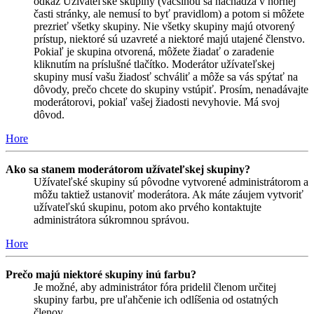
odkaz Užívateľské skupiny (väčšinou sa nachádza v hornej
časti stránky, ale nemusí to byť pravidlom) a potom si môžete
prezrieť všetky skupiny. Nie všetky skupiny majú otvorený
prístup, niektoré sú uzavreté a niektoré majú utajené členstvo.
Pokiaľ je skupina otvorená, môžete žiadať o zaradenie
kliknutím na príslušné tlačítko. Moderátor užívateľskej
skupiny musí vašu žiadosť schváliť a môže sa vás spýtať na
dôvody, prečo chcete do skupiny vstúpiť. Prosím, nenadávajte
moderátorovi, pokiaľ vašej žiadosti nevyhovie. Má svoj
dôvod.
Hore
Ako sa stanem moderátorom užívateľskej skupiny?
Užívateľské skupiny sú pôvodne vytvorené administrátorom a
môžu taktiež ustanoviť moderátora. Ak máte záujem vytvoriť
užívateľskú skupinu, potom ako prvého kontaktujte
administrátora súkromnou správou.
Hore
Prečo majú niektoré skupiny inú farbu?
Je možné, aby administrátor fóra pridelil členom určitej
skupiny farbu, pre uľahčenie ich odlíšenia od ostatných
členov.