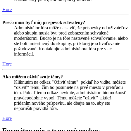
Hore
Prečo musí byť môj príspevok schválený?
Administrátor fóra môže nastaviť, že príspevky od užívateľov
alebo skupín musia byť pred zobrazením schválené
moderátormi. Buďto je na fóre nastavené schvaľovanie, alebo
ste boli umiestnený do skupiny, pri ktorej je schvaľovanie
požadované. Kontaktujte administrátora fóra pre viac
informácií.
Hore
Ako môžem oživiť svoje témy?
Kliknutím na odkaz "Oživiť tému", pokiaľ ho vidíte, môžete
"oživiť" tému, čím ho posuniete na prvé miesto v prehľadu
tém. Pokiaľ tento odkaz nevidíte, administrátor túto možnosť
pravdepodobne vypol. Tému môžete "oživiť" taktiež
pridaním nového príspevku, ale dbajte na to, aby ste
neporušili pravidlá fóra.
Hore
Formátovanie a typy príspevkov