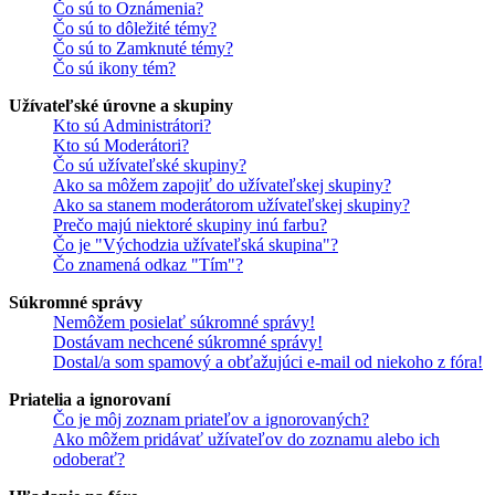
Čo sú to Oznámenia?
Čo sú to dôležité témy?
Čo sú to Zamknuté témy?
Čo sú ikony tém?
Užívateľské úrovne a skupiny
Kto sú Administrátori?
Kto sú Moderátori?
Čo sú užívateľské skupiny?
Ako sa môžem zapojiť do užívateľskej skupiny?
Ako sa stanem moderátorom užívateľskej skupiny?
Prečo majú niektoré skupiny inú farbu?
Čo je "Východzia užívateľská skupina"?
Čo znamená odkaz "Tím"?
Súkromné správy
Nemôžem posielať súkromné správy!
Dostávam nechcené súkromné správy!
Dostal/a som spamový a obťažujúci e-mail od niekoho z fóra!
Priatelia a ignorovaní
Čo je môj zoznam priateľov a ignorovaných?
Ako môžem pridávať užívateľov do zoznamu alebo ich
odoberať?