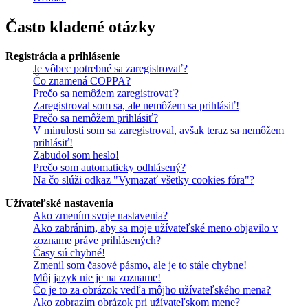
Často kladené otázky
Registrácia a prihlásenie
Je vôbec potrebné sa zaregistrovať?
Čo znamená COPPA?
Prečo sa nemôžem zaregistrovať?
Zaregistroval som sa, ale nemôžem sa prihlásiť!
Prečo sa nemôžem prihlásiť?
V minulosti som sa zaregistroval, avšak teraz sa nemôžem
prihlásiť!
Zabudol som heslo!
Prečo som automaticky odhlásený?
Na čo slúži odkaz "Vymazať všetky cookies fóra"?
Užívateľské nastavenia
Ako zmením svoje nastavenia?
Ako zabránim, aby sa moje užívateľské meno objavilo v
zozname práve prihlásených?
Časy sú chybné!
Zmenil som časové pásmo, ale je to stále chybne!
Môj jazyk nie je na zozname!
Čo je to za obrázok vedľa môjho užívateľského mena?
Ako zobrazím obrázok pri užívateľskom mene?