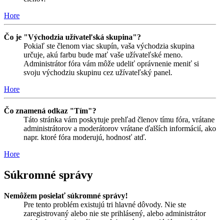
Hore
Čo je "Východzia užívateľská skupina"?
Pokiaľ ste členom viac skupín, vaša východzia skupina
určuje, akú farbu bude mať vaše užívateľské meno.
Administrátor fóra vám môže udeliť oprávnenie meniť si
svoju východziu skupinu cez užívateľský panel.
Hore
Čo znamená odkaz "Tím"?
Táto stránka vám poskytuje prehľad členov tímu fóra, vrátane
administrátorov a moderátorov vrátane ďalších informácií, ako
napr. ktoré fóra moderujú, hodnosť atď.
Hore
Súkromné správy
Nemôžem posielať súkromné správy!
Pre tento problém existujú tri hlavné dôvody. Nie ste
zaregistrovaný alebo nie ste prihlásený, alebo administrátor