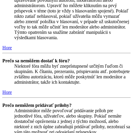
upravované pôvodným autorom, moderátorom alebo
administrátorom. Upraviť ho môžete kliknutím na prvý
príspevok v téme (toto je vždy s hlasovaním spojené). Pokiaľ
nikto zatiaľ nehlasoval, pokiaľ užívatelia môžu vymazať
alebo zmeniť položku v hlasovaní, v prípade už uskutočnenej
voľby to tak môže učiniť len moderátor alebo administrátor.
Týmto opatrením sa snažíme zabrániť manipulácii s
výsledkami hlasovania.
Hore
Prečo sa nemôžem dostať k fóru?
Niektoré fóra môžu byť zneprístupnené určitým ľuďom či
skupinám. K čítaniu, prezeraniu, prispievaniu atď. potrebujete
zvláštnu autorizáciu, ktorú môže poskytnúť len moderátor a
administrátor, takže ich kontaktujte.
Hore
Prečo nemôžem pridávať prílohy?
Administrátor môže povoľovať pridávanie príloh pre
jednotlivé fóra, užívateľov, alebo skupiny. Pokiaľ nemáte
dostatočné oprávnenia z jednej z týchto možností, alebo
niektoré z nich úplne zabraňujú pridávať prílohy, nezobrazí sa
vám táto možnosť pri odosielaní príspevkov.