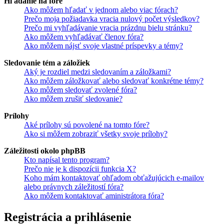
Hľadanie na fóre
Ako môžem hľadať v jednom alebo viac fórach?
Prečo moja požiadavka vracia nulový počet výsledkov?
Prečo mi vyhľadávanie vracia prázdnu bielu stránku?
Ako môžem vyhľadávať členov fóra?
Ako môžem nájsť svoje vlastné príspevky a témy?
Sledovanie tém a záložiek
Aký je rozdiel medzi sledovaním a záložkami?
Ako môžem záložkovať alebo sledovať konkrétne témy?
Ako môžem sledovať zvolené fóra?
Ako môžem zrušiť sledovanie?
Prílohy
Aké prílohy sú povolené na tomto fóre?
Ako si môžem zobraziť všetky svoje prílohy?
Záležitosti okolo phpBB
Kto napísal tento program?
Prečo nie je k dispozícii funkcia X?
Koho mám kontaktovať ohľadom obťažujúcich e-mailov
alebo právnych záležitostí fóra?
Ako môžem kontaktovať aministrátora fóra?
Registrácia a prihlásenie