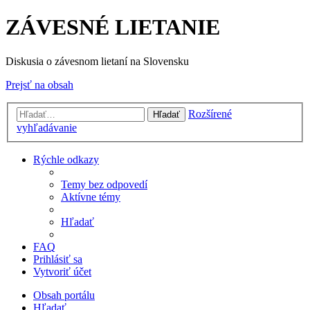
ZÁVESNÉ LIETANIE
Diskusia o závesnom lietaní na Slovensku
Prejsť na obsah
Rozšírené
Hľadať
vyhľadávanie
Rýchle odkazy
Temy bez odpovedí
Aktívne témy
Hľadať
FAQ
Prihlásiť sa
Vytvoriť účet
Obsah portálu
Hľadať